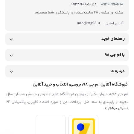
09369085258
09393198490
هفت روز هفته ، 24 ساعت شبانه‌روز پاسخگوی شما هستیم.
آدرس ایمیل:
info@mg98.ir
راهنمای خرید
با ام جی 98
درباره ما
فروشگاه آنلاین ام جی 98، بررسی، انتخاب و خرید آنلاین
ام جی 98به عنوان یکی از بهترین فروشگاه های اینترنتی با بیش سالیان سال
تجربه، با پایبندی به سه اصل، پرداخت امن و مورد اعتماد کاربران، پشتیبانی 24
نمایش بیشتر
ساعته و تضمین اصل‌بودن کالا موفق شده تا همگام با فروشگاه‌های معتبر
ایران، به یکی از بهترین فروشگاه اینترنتی ایران تبدیل شود. به محض ورود به
سایت ام جی 98 با دنیایی از کالا رو به رو می‌شوید! هر آنچه که نیاز دارید و به
ذهن شما خطور می‌کند در اینجا پیدا خواهید کرد.تشکر از همراهی و اعتماد