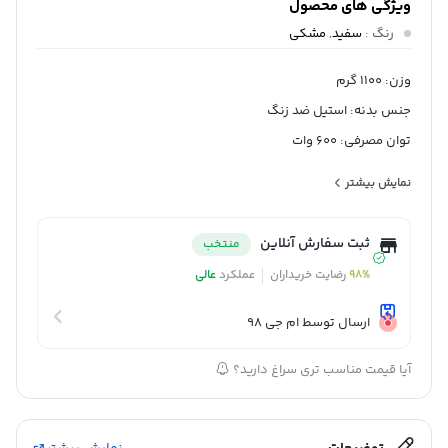
ویژگی های محصول
رنگ
:
سفید
,
مشکی
وزن: 1100 گرم
جنس بدنه: استیل ضد زنگ
توان مصرفی: 600 وات
طول کابل برق: 60 سانتی متر
نمایش بیشتر
حجم ظرف خردکن: 500ML
تعداد تنظیمات سرعت: 2
ثبت سفارش آنلاین
منتخب
جنس تیغه ها: استیل ضد زنگ
98%
رضایت خریداران
عملکرد
عالی
قابلیت‌ها: تنظیم سرعت
نوع عملکرد: عملکرد توربو (Turbo)
ارسال توسط ام جی 98
دستگاه آماده‌سازی غذا: خردکن
آیا قیمت مناسب تری سراغ دارید؟
تعداد تیغه‌های گوشت‌کوب: دو پره
جنس ظرف غذاساز: پلاستیک
شناسه کالا: 2620153170032