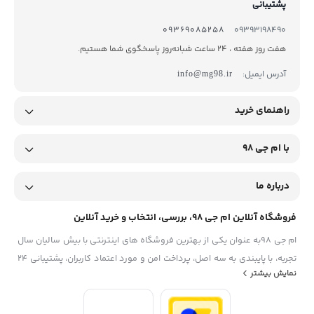
پشتیبانی
09369085258
09393198490
هفت روز هفته ، 24 ساعت شبانه‌روز پاسخگوی شما هستیم.
آدرس ایمیل:
info@mg98.ir
راهنمای خرید
با ام جی 98
درباره ما
فروشگاه آنلاین ام جی 98، بررسی، انتخاب و خرید آنلاین
ام جی 98به عنوان یکی از بهترین فروشگاه های اینترنتی با بیش سالیان سال
تجربه، با پایبندی به سه اصل، پرداخت امن و مورد اعتماد کاربران، پشتیبانی 24
نمایش بیشتر
ساعته و تضمین اصل‌بودن کالا موفق شده تا همگام با فروشگاه‌های معتبر
ایران، به یکی از بهترین فروشگاه اینترنتی ایران تبدیل شود. به محض ورود به
سایت ام جی 98 با دنیایی از کالا رو به رو می‌شوید! هر آنچه که نیاز دارید و به