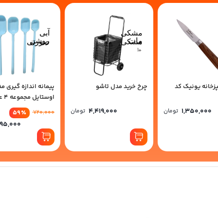
مشکی
آبی
مات
روشن
مشکی
صورتی
+1
زخانه یونیک کد
چرخ خرید مدل تاشو
پیمانه اندازه گیری م
اوستایل مجموعه 4 عددی
4,419,000
1,350,000
تومان
تومان
59
٪
720,000
95,000