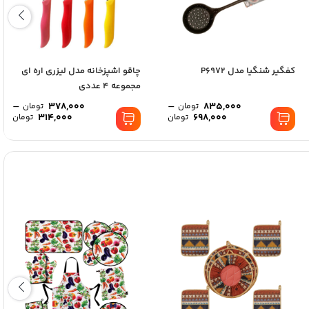
کفگیر شنگیا مدل P6972
چاقو اشپزخانه مدل لیزری اره ای
مجموعه 4 عددی
–
–
378,000
835,000
تومان
تومان
314,000
698,000
تومان
تومان