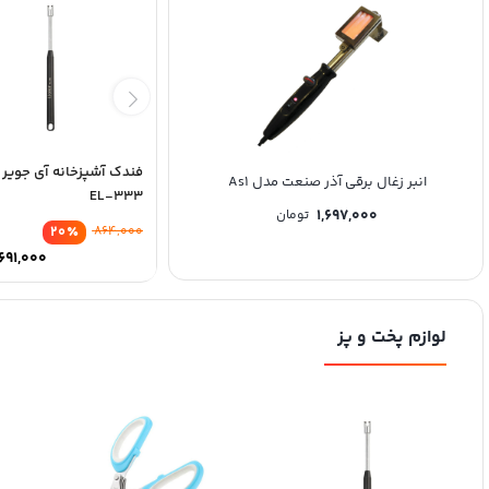
فندک آشپزخانه آی جویر 
 3 یک نفره
انبر زغال برقی آذر صنعت مدل As1
گوش گیر پرو اسپورتز مدل M PRO 2003
EL-333
1,065,000
1,697,000
تومان
توما
20
٪
864,000
691,000
لوازم پخت و پز