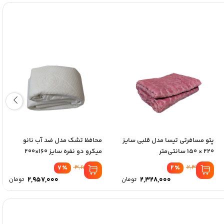
پتو مسافرتی تيسا مدل قلبی سایز
محافظ تشک مدل ضد آب نانو
220 × 150 سانتی‌متر
میکرو دو نفره سایز 160×200
سانتی...
7
٪
3,173,000
2
٪
2,366,000
2,957,000
2,328,000
تومان
تومان