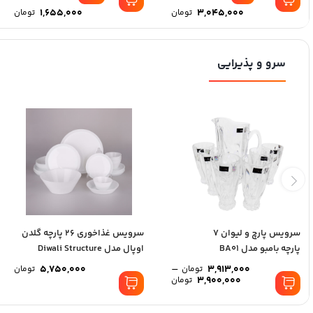
1,655,000
3,045,000
تومان
تومان
سرو و پذیرایی
سرویس پارچ و لیوان 7
سرویس غذاخوری 26 پارچه گلدن
پارچه بامبو مدل BA01
اوپال مدل Diwali Structure
–
5,750,000
3,913,000
تومان
تومان
3,900,000
تومان