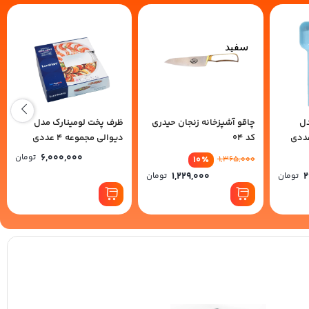
سفید
دل
چاقو آشپزخانه زنجان حیدری
ظرف پخت لومینارک مدل
کد 04
دیوالی مجموعه 4 عددی
6,000,000
تومان
10
٪
1,365,000
1,229,000
2
تومان
تومان