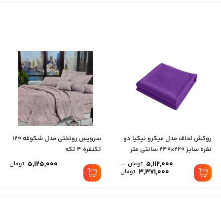
روکش لحاف مدل میکرو نیکیا دو
سرویس روتختی مدل شکوفه 120
نفره سایز 220×240 سانتی متر
تکنفره 4 تکه
–
5,125,000
5,112,000
تومان
تومان
3,371,000
تومان