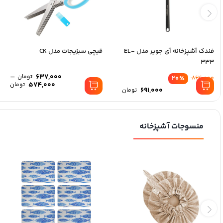
فندک آشپزخانه آی جویر مدل EL-
قیچی سبزیجات مدل CK
333
–
637,000
تومان
20
٪
864,000
574,000
تومان
691,000
تومان
منسوجات آشپزخانه