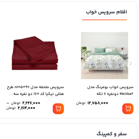
اقلام سرویس خواب
سرویس خواب بومرنگ مدل
سرویس ملحفه مدل ni05090 طرح
Melika2 دونفره 6 تکه
هتلی نیکیا کد 160 دو نفره سه...
–
2,226,000
12,758,000
تومان
تومان
2,164,000
تومان
سفر و کمپینگ