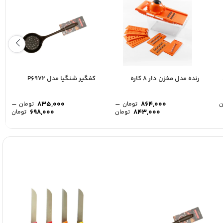
رنده مدل مخزن دار 8 کاره
کفگیر شنگیا مدل P6972
زم خیاطی مدل LU3
فندک آشپزخانه مدل Torch کد 74
پ
808,000
1,495,0
تومان
تومان
–
–
835,000
864,000
ن
تومان
تومان
698,000
843,000
تومان
تومان