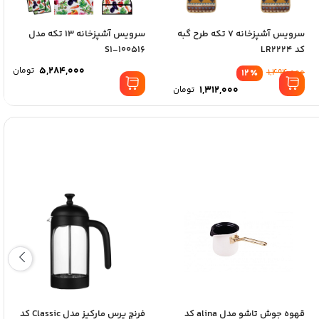
سرویس آشپزخانه 7 تکه طرح گبه
سرویس آشپزخانه 13 تکه مدل
کد LR2224
S1-100516
5,284,000
تومان
12
٪
1,494,000
1,312,000
تومان
قهوه جوش تاشو مدل alina کد
فرنچ پرس مارکیز مدل Classic کد