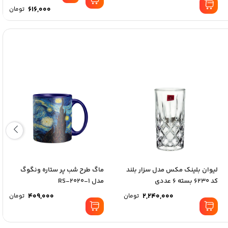
616,000
تومان
لیوان بلینک مکس مدل سزار بلند
ماگ طرح شب پر ستاره ونگوگ
کد 6230 بسته 6 عددی
مدل RS-2020-1
409,000
2,240,000
تومان
تومان