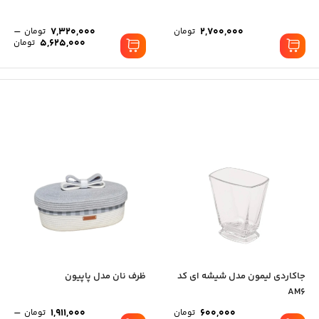
–
7,320,000
2,700,000
تومان
تومان
5,625,000
تومان
جاکاردی لیمون مدل شیشه ای کد
ظرف نان مدل پاپیون
AM6
–
1,911,000
600,000
تومان
تومان