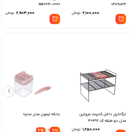
MR023-1000
1369n23
2,903,000
2,100,000
تومان
تومان
ارگانایزر داخل کابینت مرولین
بانکه لیمون مدل ساینا
مدل دو طبقه کد 40312
1,250,000
تومان
2
٪
629,000