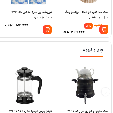
ست دم‌کنی دو تکه الیزاسوینگ
زیربشقابی طرح ماهی کد 9019
مدل بهداشتی
بسته 6 عددی
1,184,000
تومان
8
٪
2,379,000
2,199,000
تومان
چای و قهوه
ست کتری و قوری نزاز کد 3027
فرنچ پرس ایکیا مدل 00297850