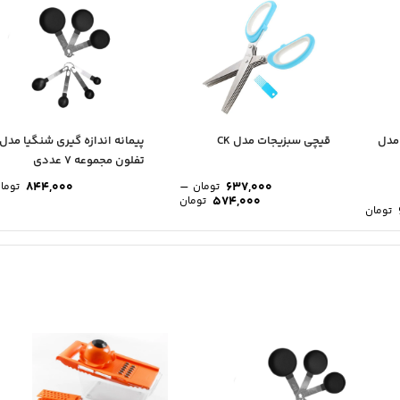
مدل
قیچی سبزیجات مدل CK
پیمانه اندازه گیری شنگیا مدل
قوری و وارمر قوری مدل CM001
جعبه لوا
تفلون مجموعه 7 عددی
00
ن
–
844,000
637,000
تومان
توما
574,000
تومان
تومان