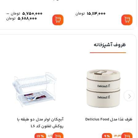
–
5,750,000
15,114,000
تومان
تومان
5,688,000
تومان
ظروف آشپزخانه
ظرف غذا مدل Delicius Food
آبچکان اولر مدل دو طبقه با
روکش تفلون کد L6
17
٪
1,986,000
9
٪
3,346,000