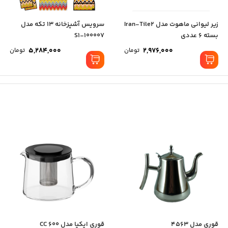
زیر لیوانی ماهوت مدل Iran-Tile2
سرویس آشپزخانه 13 تکه مدل
بسته 6 عددی
S1-100007
5,284,000
2,976,000
تومان
تومان
قوری مدل 4563
قوری ایکیا مدل 600 CC