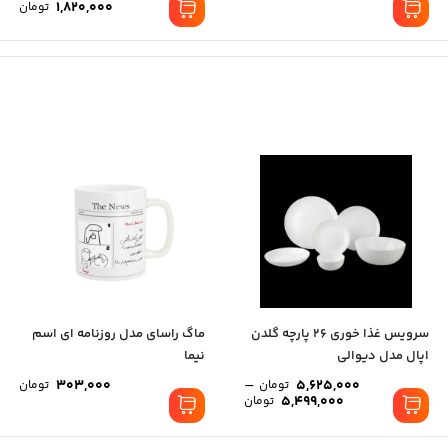
1,820,000
تومان
سرویس غذا خوری 26 پارچه گلدن
ماگ راسای مدل روزنامه ای اسم
اپال مدل دیوالی
نیما
–
303,000
5,625,000
تومان
تومان
5,499,000
تومان