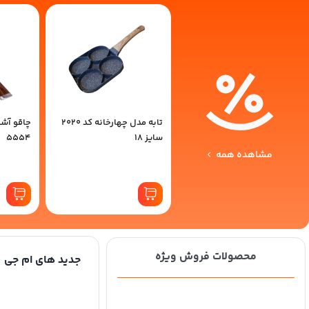
تابه مدل چهارخانه کد 2020
چاقو آشپ
سایز 18
5554
مشاهده همه
محصولات فروش ویژه
جدید های ام جی