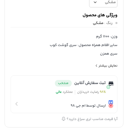
ویژگی های محصول
رنگ
:
مشکی
وزن: 700 گرم
سایر اقلام همراه محصول: سری گوشت کوب
سری همزن
پارچ اندازه گیری 800 میلی لیتری
نمایش بیشتر
ظرف خورد کن 500 میلی لیتر
پایه نگهدارنده
ثبت سفارش آنلاین
منتخب
برگه گارانتی
98%
رضایت خریداران
عملکرد
عالی
درفترچه راهنما
جنس بدنه: استیل و پلاستیک
ارسال توسط ام جی 98
توان مصرفی: 800 وات
آیا قیمت مناسب تری سراغ دارید؟
طول کابل برق: 2متر