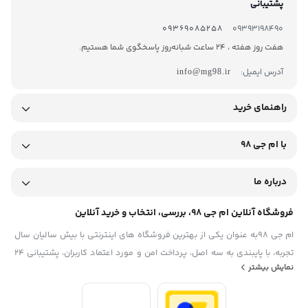
پشتیبانی
09369085258
09393198490
هفت روز هفته ، 24 ساعت شبانه‌روز پاسخگوی شما هستیم.
آدرس ایمیل:
info@mg98.ir
راهنمای خرید
با ام جی 98
درباره ما
فروشگاه آنلاین ام جی 98، بررسی، انتخاب و خرید آنلاین
ام جی 98به عنوان یکی از بهترین فروشگاه های اینترنتی با بیش سالیان سال
تجربه، با پایبندی به سه اصل، پرداخت امن و مورد اعتماد کاربران، پشتیبانی 24
نمایش بیشتر
ساعته و تضمین اصل‌بودن کالا موفق شده تا همگام با فروشگاه‌های معتبر
ایران، به یکی از بهترین فروشگاه اینترنتی ایران تبدیل شود. به محض ورود به
سایت ام جی 98 با دنیایی از کالا رو به رو می‌شوید! هر آنچه که نیاز دارید و به