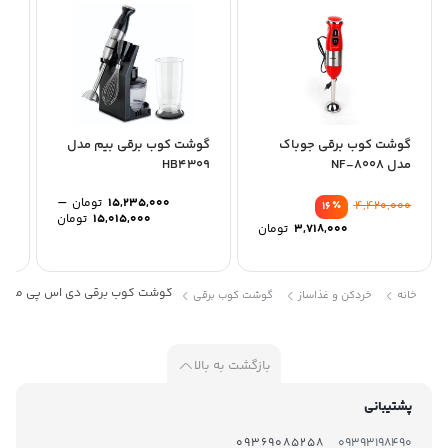
گوشت کوب برقی جوباک
گوشت کوب برقی بیم مدل
گو
مدل NF-8008
HB4309
مدل 
–
15,235,000
تومان
٪
4,420,000
16
Price
15,015,000
تومان
3,718,000
تومان
range:
through
15,235,000 ت
گوشت کوب برقی دی اس پی مدل KM1140
خانه
خردکن و غذاساز
گوشت کوب برقی
بازگشت به بالا
پشتیبانی
09369085258
09393198490