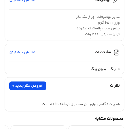
توضیحات
نمایش بیشتر
شناسه کالا: 2620153178919
سایر توضیحات: چراغ نشانگر
وزن: 650 گرم
جنس بدنه: پلاستیک فشرده
توان مصرفی: 500 وات
طول کابل برق: 100 سانتی متر
تعداد تنظیمات سرعت: 2
جنس تیغه ها: فولاد ضد زنگ
مشخصات
نمایش بیشتر
امکانات ظاهری: کنترل روی دسته
نوع عملکرد: عملکرد توربو (Turbo)
بدون توضیحات
امکانات: تفکیک قطعات
رنگ
بدون رنگ
دستگاه آماده‌سازی غذا: گوشت‌کوب برقی
جنس میله (همزن): استیل ضد زنگ
نظرات
افزودن نظر جدید +
تعداد تیغه‌های گوشت‌کوب: دو پره
شناسه کالا: 2620153178919
هیچ دیدگاهی برای این محصول نوشته نشده است.
محصولات مشابه