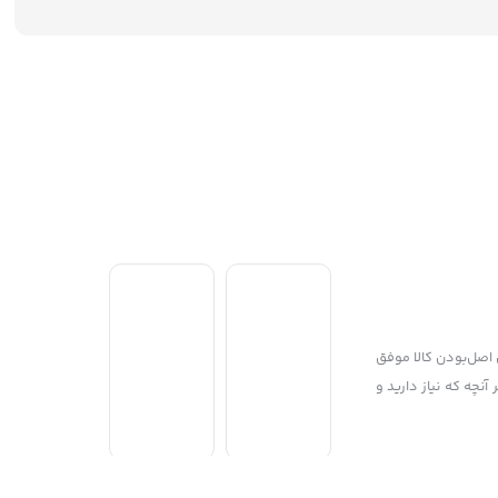
با پایبندی به سه اصل، پرداخت امن و مورد اعتماد کاربران، پشتیبانی 24 ساعته و تضمین اصل‌بودن کالا موفق
جی 98 با دنیایی از کالا رو به رو می‌شوید! هر آنچه که نیاز دارید و
Copyright © 2024 - 2025 mg98.ir