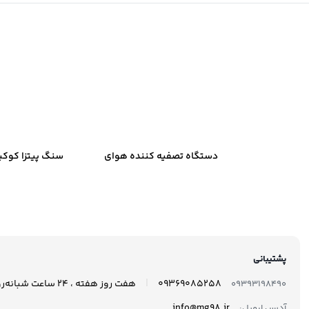
دستگاه تصفیه کننده هوای
سنگ پیتزا کوکی
خودرو نئوتک مدل Xj-801
35
پشتیبانی
|
09369085258
هفت روز هفته ، 24 ساعت شبانه‌روز پاسخگوی شما هستیم.
09393198490
info@mg98.ir
آدرس ایمیل: