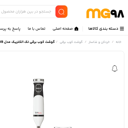
دسته بندی کالاها
صفحه اصلی
تماس با ما
پاسخ به پرس
/
/
/
گوشت کوب برقی تک الکتریک مدل HB1108-60WB
خانه
خردکن و غذاساز
گوشت کوب برقی