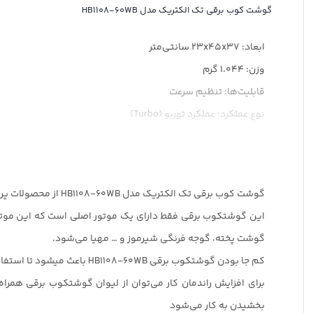
گوشت کوب برقی تک الکتریک مدل HB1108-60WB
ابعاد: 23x45x37 سانتی‌متر
وزن: 1.044 گرم
قابلیت‌ها: تنظیم سرعت
نوع عملکرد: عملکرد توربو (Turbo)
تعداد تیغه‌های گوشت‌کوب: چهار پره
جنس ظرف غذاساز: پلاستیک
شناسه کالا: 6260455713205
گوشت کوب برقی تک الکتریک مدل HB1108-60WB از محصولات پر کاربردی‌ برند تک الکتریک است. طراحی زیبا و شکیل این گوشتکوب برقی آن را برای هر آشپزخانه ای مناسب کرده است.
این گوشتکوب برقی فقط دارای یک موتور اصلی است که این موتور
گوشت پخته، گوجه فرنگی شیرموز و … مهیا می‌شود.
کم جا بودن گوشتکوب برقی HB1108-60WB باعث میشود تا استفاده از آن بیش از سایر لوازم برقی آشپزخانه مورد استفاده قرار گیرد.
بخشیدن به کار می‌شود