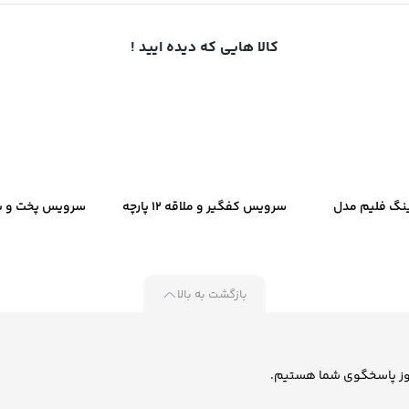
کالا هایی که دیده ایید !
نگ فلیم مدل
سرویس کفگیر و ملاقه 12 پارچه
سرویس پخت و پز
D
کیچن‌ وار ست کد B-2055
کاریو
بازگشت به بالا