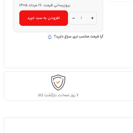
بروزرسانی قیمت:
16 مرداد 1405
گوشت
افزودن به سبد خرید
کوب
برقی
تک
الکتریک
آیا قیمت مناسب تری سراغ دارید؟
مدل
HB1108-
60WB
quantity
۷ روز ضمانت بازگشت کالا