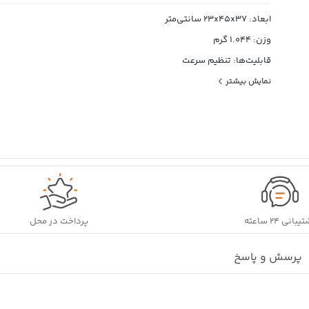
ابعاد: 23x45x37 سانتی‌متر
وزن: 1.044 گرم
قابلیت‌ها: تنظیم سرعت
نوع عملکرد: عملکرد توربو (Turbo)
نمایش بیشتر
تعداد تیغه‌های گوشت‌کوب: چهار پره
جنس ظرف غذاساز: پلاستیک
شناسه کالا: 6260455713205
بانی ۲۴ ساعته
پرداخت در محل
پرسش و پاسخ