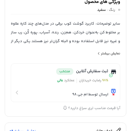
ویژگی های محصول
رنگ
:
سفید
سایر توضیحات: کاربرد گوشت کوب برقی در مدل‌های چند کاره علاوه
بر مخلوط کن به‌عنوان خردکن، هم‌زن، رنده، آسیاب، پوره کُن، رب ساز
و غیره نیز قابل استفاده بوده و البته گران‌تر نیز هستند.یکی دیگر از
کارهای هیجان انگیز که می‌توانید با این محصولات انجام دهید، تهیه
نمایش بیشتر
اسموتی‌های خنک برای فصل گرما است.
جنس بدنه: استیل
ثبت سفارش آنلاین
منتخب
توان مصرفی: 800 وات
98%
رضایت خریداران
عملکرد
عالی
دستگاه آماده‌سازی غذا: همزن
جنس میله (همزن): استیل ضد زنگ
ارسال توسط ام جی 98
تعداد تیغه‌های گوشت‌کوب: دو پره
آیا قیمت مناسب تری سراغ دارید؟
جنس ظرف غذاساز: پلاستیک
جنس ظرف خردکن: پلاستیک
شناسه کالا: 2901009300307