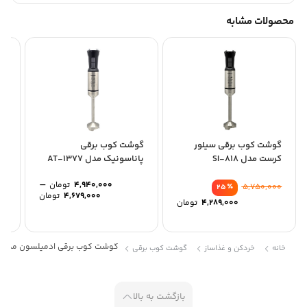
جنس ظرف غذاساز: پلاستیک
محصولات مشابه
شناسه کالا: 2903441600366
گوشت کوب برقی سیلور
گوشت کوب برقی
گو
کرست مدل SI-818
پاناسونیک مدل AT-1377
مدل 
–
4,940,000
تومان
00
٪
5,750,000
25
Price
4,679,000
تومان
4,289,000
تومان
range:
through
4,940,000 توم
گوشت کوب برقی ادمیلسون مدل HB112
خانه
خردکن و غذاساز
گوشت کوب برقی
بازگشت به بالا