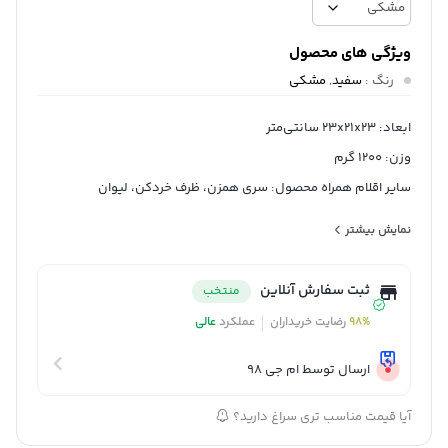
ویژگی های محصول
رنگ
:
سفید
,
مشکی
ابعاد: 23x21x23 سانتی‌متر
وزن: 1200 گرم
سایر اقلام همراه محصول: سری همزن، ظرف خردکن، لیوان
جنس بدنه: پلاستیک
نمایش بیشتر
توان مصرفی: 500 وات وات
طول کابل برق: 1.5 متر
ثبت سفارش آنلاین
منتخب
حجم ظرف خردکن: 0.5 لیتر
98%
رضایت خریداران
عملکرد
عالی
تعداد تنظیمات سرعت: 2 سرعته
جنس تیغه ها: استیل ضد زنگ
ارسال توسط ام جی 98
حجم لیوان: 0.7 لیتر
آیا قیمت مناسب تری سراغ دارید؟
امکانات ظاهری: پایه ضد لغزش