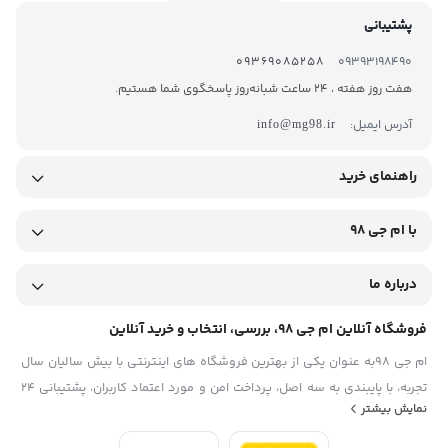
پشتیبانی
09369085258
09393198490
هفت روز هفته ، 24 ساعت شبانه‌روز پاسخگوی شما هستیم.
آدرس ایمیل:
info@mg98.ir
راهنمای خرید
با ام جی 98
درباره ما
فروشگاه آنلاین ام جی 98، بررسی، انتخاب و خرید آنلاین
ام جی 98به عنوان یکی از بهترین فروشگاه های اینترنتی با بیش سالیان سال
تجربه، با پایبندی به سه اصل، پرداخت امن و مورد اعتماد کاربران، پشتیبانی 24
نمایش بیشتر
ساعته و تضمین اصل‌بودن کالا موفق شده تا همگام با فروشگاه‌های معتبر
ایران، به یکی از بهترین فروشگاه اینترنتی ایران تبدیل شود. به محض ورود به