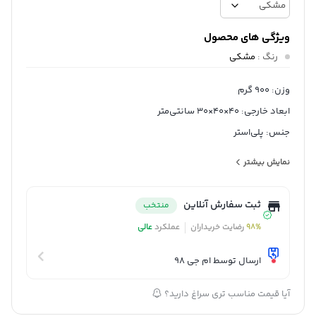
ویژگی های محصول
رنگ
:
مشکی
وزن: 900 گرم
ابعاد خارجی: 40×40×30 سانتی‌متر
جنس: پلی‌استر
نحوه حمل: دستی
نمایش بیشتر
تعداد جیب خارجی: 1 عدد
تعداد دسته: سه عدد
ثبت سفارش آنلاین
منتخب
تعداد جیب داخلی: بدون جیب داخلی
98%
رضایت خریداران
عملکرد
عالی
نحوه بسته شدن: چسبی
توضیحات جیب: جیب بیرونی جهت گذاشتن یادداشت
ارسال توسط ام جی 98
توضیحات دسته: دسته جمع شونده جهت حمل آسان
آیا قیمت مناسب تری سراغ دارید؟
اقلام همراه: یک عدد کاور