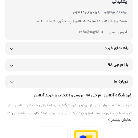
پشتیبانی
09369085258
09393198490
هفت روز هفته ، 24 ساعت شبانه‌روز پاسخگوی شما هستیم.
آدرس ایمیل:
info@mg98.ir
راهنمای خرید
با ام جی 98
درباره ما
فروشگاه آنلاین ام جی 98، بررسی، انتخاب و خرید آنلاین
ام جی 98به عنوان یکی از بهترین فروشگاه های اینترنتی با بیش سالیان سال
تجربه، با پایبندی به سه اصل، پرداخت امن و مورد اعتماد کاربران، پشتیبانی 24
نمایش بیشتر
ساعته و تضمین اصل‌بودن کالا موفق شده تا همگام با فروشگاه‌های معتبر
ایران، به یکی از بهترین فروشگاه اینترنتی ایران تبدیل شود. به محض ورود به
سایت ام جی 98 با دنیایی از کالا رو به رو می‌شوید! هر آنچه که نیاز دارید و به