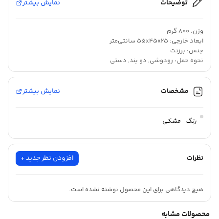
توضیحات
نمایش بیشتر
وزن: 800 گرم
ابعاد خارجی: 55x45x25 سانتی‌متر
جنس: برزنت
نحوه حمل: رودوشی, دو بند, دستی
تعداد جیب خارجی: 4 عدد
تعداد دسته: یک عدد
حجم داخلی: 50 لیتر
مشخصات
نمایش بیشتر
نحوه بسته شدن: زیپ
محفظه‌ها: جیب بیرونی, دارای یک محفظه اصلی
بدون توضیحات
رنگ
مشکی
نظرات
افزودن نظر جدید +
هیچ دیدگاهی برای این محصول نوشته نشده است.
محصولات مشابه