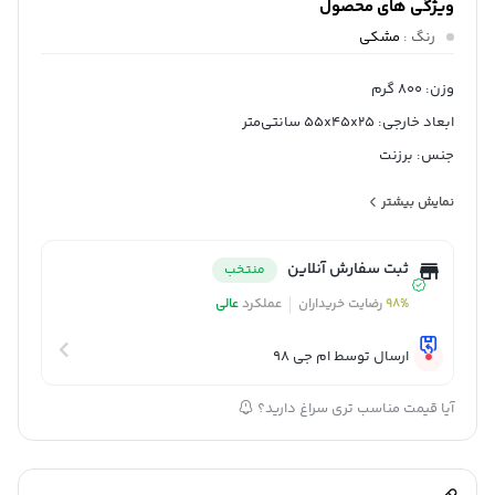
ویژگی های محصول
رنگ
:
مشکی
وزن: 800 گرم
ابعاد خارجی: 55x45x25 سانتی‌متر
جنس: برزنت
نحوه حمل: رودوشی, دو بند, دستی
نمایش بیشتر
تعداد جیب خارجی: 4 عدد
تعداد دسته: یک عدد
ثبت سفارش آنلاین
منتخب
حجم داخلی: 50 لیتر
98%
رضایت خریداران
عملکرد
عالی
نحوه بسته شدن: زیپ
محفظه‌ها: جیب بیرونی, دارای یک محفظه اصلی
ارسال توسط ام جی 98
آیا قیمت مناسب تری سراغ دارید؟