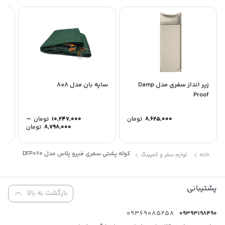
زیر انداز سفری مدل Damp
سایه بان مدل 8×8
زیر
t9
Proof
–
8,625,000
تومان
10,247,000
تومان
Price
8,798,000
تومان
range:
through
کوله پشتی سفری فیرو پلاس مدل DFP060
خانه
لوازم سفر و کمپینگ
10,247,000 ت
پشتیبانی
بازگشت به بالا
09369085258
09393198490