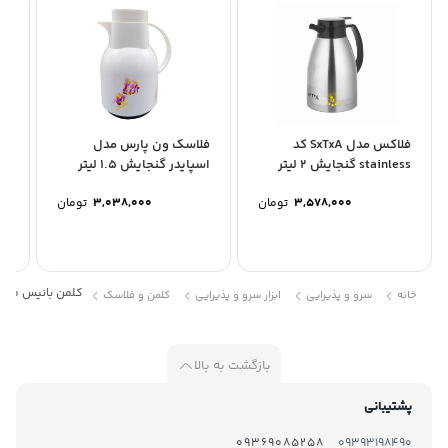
خریداری است.
فلاکس مدل SxTxA کد
فلاسک ون پارس مدل
فل
stainless گنجایش 2 لیتر
اسپایدر گنجایش 1.5 لیتر
کد 1843 گنجای
3,578,000
تومان
3,038,000
تومان
00
کلمن بانیس مدل گرن
خانه
سرو و پذیرایی
ابزار سرو و پذیرایی
کلمن و فلاسک
بازگشت به بالا
پشتیبانی
09369085258
09393198490