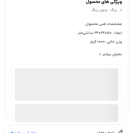
ویژگی های محصول
رنگ
: بدون رنگ
مشخصات فنی محصول:
ابعاد: 24x24x50 سانتی‌متر
وزن خالی: 1000 گرم
جنس بدنه: پلی پروپیلن
نمایش بیشتر
نوع عایق: فوم
نوع خروجی آب: شیر
ثبت سفارش آنلاین
منتخب
نوع دهانه: پیچی
98%
رضایت خریداران
عملکرد
عالی
گنجایش: 8 لیتر
بازه گنجایش: 6-8 لیتر
ارسال توسط ام جی 98
آیا قیمت مناسب تری سراغ دارید؟