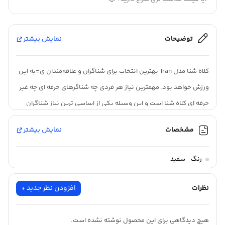
توضیحات
نمایش بیشتر
کلاه شنا مدل Iran بهترین انتخاب برای شناگران و علاقه‌مندان ی=به این
ورزش خواهد بود. مهمترین نیاز هر فردی چه شناگرهای حرفه ای چه غیر
حرفه ای کلاه شنا است و این وسیله یکی از اساسی ترین نیاز شناگران
است که در سلامتی آن ها تاثیر بسزایی دارد. با توجه به شرایط آب
مشخصات
نمایش بیشتر
استخرهای رو باز یا بسته در هر صورت باید بهداشت رعایت شده و از کلاه
شنا استفاده شود. این کلاه در ابعاد و وزن مناسب طراحی شده که
رنگ
سفید
مناسب بانوان و آقایان ورزشکار خواهد بود. همچنین جنس کلاه از
سیلیکون مرغوب بوده که قابلیت کششی داشته و دوام و مقاومت
نظرات
افزودن نظر جدید +
بالایی دارد. دیگر مزایای مهم این کلاه شنا این است که در برابر نور
خورشید و اشعه ماورا بنفش از مو و سر شما محافظت می کند. لازم به
هیچ دیدگاهی برای این محصول نوشته نشده است.