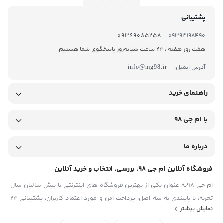
پشتیبانی
09369085258
09393198490
هفت روز هفته ، 24 ساعت شبانه‌روز پاسخگوی شما هستیم.
آدرس ایمیل:
info@mg98.ir
راهنمای خرید
با ام جی 98
درباره ما
فروشگاه آنلاین ام جی 98، بررسی، انتخاب و خرید آنلاین
ام جی 98به عنوان یکی از بهترین فروشگاه های اینترنتی با بیش سالیان سال
تجربه، با پایبندی به سه اصل، پرداخت امن و مورد اعتماد کاربران، پشتیبانی 24
نمایش بیشتر
ساعته و تضمین اصل‌بودن کالا موفق شده تا همگام با فروشگاه‌های معتبر