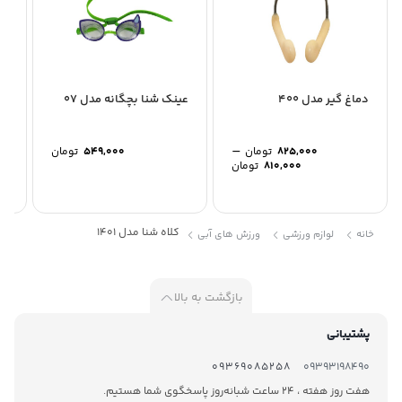
دماغ گیر مدل 400
عینک شنا بچگانه مدل 07
کلا
–
825,000
تومان
549,000
تومان
Price
810,000
تومان
range:
810,000 تومان
through
825,000 تومان
کلاه شنا مدل 1401
خانه
لوازم ورزشی
ورزش های آبی
بازگشت به بالا
پشتیبانی
09369085258
09393198490
هفت روز هفته ، 24 ساعت شبانه‌روز پاسخگوی شما هستیم.