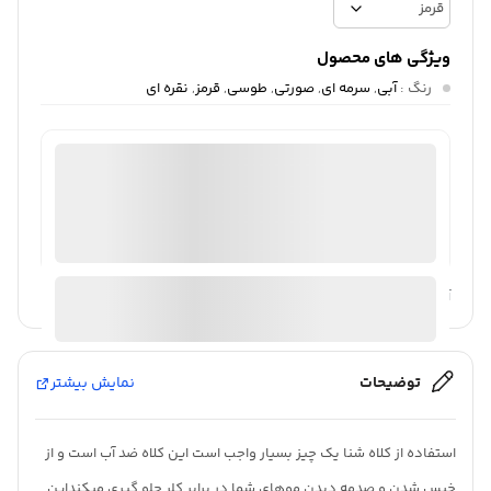
ویژگی های محصول
رنگ
:
آبی
,
سرمه ای
,
صورتی
,
طوسی
,
قرمز
,
نقره ای
ثبت سفارش آنلاین
منتخب
98%
رضایت خریداران
عملکرد
عالی
ارسال توسط ام جی 98
آیا قیمت مناسب تری سراغ دارید؟
توضیحات
نمایش بیشتر
استفاده از کلاه شنا یک چیز بسیار واجب است این کلاه ضد آب است و از
خیس شدن و صدمه دیدن موهای شما در برابر کلر جلو گیری میکنداین