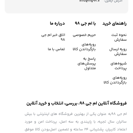
آدرس ایمیل:
info@mg98.ir
راهنمای خرید
با ام جی 98
درباره ما
نحوه ثبت
حریم خصوصی
اتاق خبر ام جی
سفارش
98
رویه‌های
رویه ارسال
بازگرداندن کالا
تماس با ما
سفارش
پاسخ به
شیوه‌های
پرسش‌های
پرداخت
متداول
رویه‌های
بازگرداندن کالا
فروشگاه آنلاین ام جی 98، بررسی، انتخاب و خرید آنلاین
ام جی 98به عنوان یکی از بهترین فروشگاه های اینترنتی با بیش
سالیان سال تجربه، با پایبندی به سه اصل، پرداخت امن و مورد
اعتماد کاربران، پشتیبانی 24 ساعته و تضمین اصل‌بودن کالا موفق