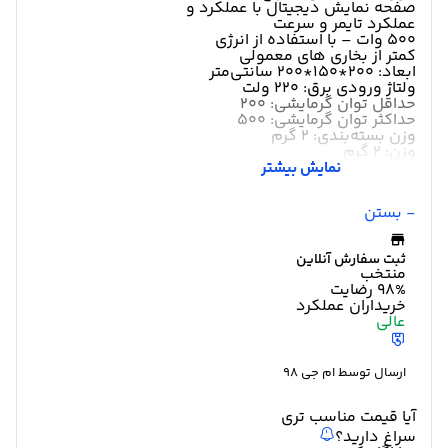
صفحه نمایش دیجیتال با عملکرد و
عملکرد تایمر و سرعت
۵۰۰ وات – با استفاده از انرژی
کمتر از بخاری های معمولی
ابعاد: 200*150*200 سانتی‌متر
ولتاژ ورودی برق: 220 ولت
حداقل توان گرمایشی: 200
حداکثر توان گرمایشی: 500
وزن بسته‌بندی: 2 گرم
وزن: 2 گرم
نمایش بیشتر
- بستن
ثبت سفارش آنلاین
منتخب
98%
رضایت
خریداران
عملکرد
عالی
ارسال توسط ام جی 98
آیا قیمت مناسب تری
سراغ دارید؟