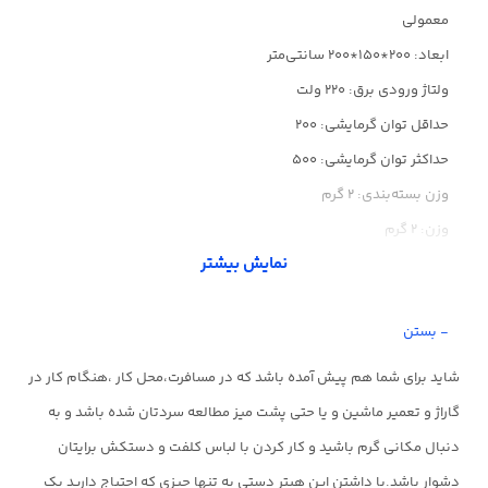
معمولی
ابعاد: 200*150*200 سانتی‌متر
ولتاژ ورودی برق: 220 ولت
حداقل توان گرمایشی: 200
حداکثر توان گرمایشی: 500
وزن بسته‌بندی: 2 گرم
وزن: 2 گرم
نمایش بیشتر
- بستن
شاید برای شما هم پیش آمده باشد که در مسافرت،محل کار ،هنگام کار در
گاراژ و تعمیر ماشین و یا حتی پشت میز مطالعه سردتان شده باشد و به
دنبال مکانی گرم باشید و کار کردن با لباس کلفت و دستکش برایتان
دشوار باشد.با داشتن این هیتر دستی به تنها چیزی که احتیاج دارید یک