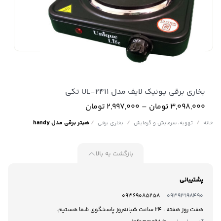
بخاری برقی یونیک لایف مدل UL-2411 تکی
Price
3,098,000
تومان
–
2,997,000
تومان
range:
2,997,000 تومان
/
/
/
هیتر برقی مدل handy
خانه
تهویه، سرمایش و گرمایش
بخاری برقی
through
3,098,000 تومان
بازگشت به بالا
پشتیبانی
09369085258
09393198490
هفت روز هفته ، 24 ساعت شبانه‌روز پاسخگوی شما هستیم.