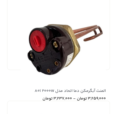
المنت آبگرمکن دما اتحاد مدل A01 2000W
Price
3,259,000
تومان
–
3,237,000
تومان
range:
3,237,000 تومان
through