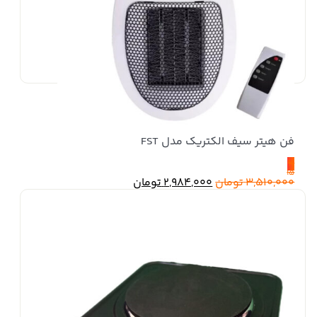
فن هیتر سیف الکتریک مدل FST
٪
15
3,510,000
تومان
2,984,000
تومان