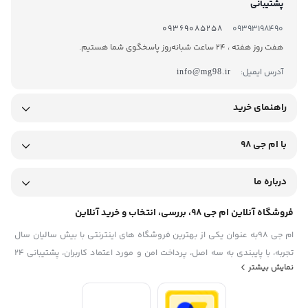
پشتیبانی
09369085258
09393198490
هفت روز هفته ، 24 ساعت شبانه‌روز پاسخگوی شما هستیم.
آدرس ایمیل:
info@mg98.ir
راهنمای خرید
با ام جی 98
درباره ما
فروشگاه آنلاین ام جی 98، بررسی، انتخاب و خرید آنلاین
ام جی 98به عنوان یکی از بهترین فروشگاه های اینترنتی با بیش سالیان سال
تجربه، با پایبندی به سه اصل، پرداخت امن و مورد اعتماد کاربران، پشتیبانی 24
نمایش بیشتر
ساعته و تضمین اصل‌بودن کالا موفق شده تا همگام با فروشگاه‌های معتبر
ایران، به یکی از بهترین فروشگاه اینترنتی ایران تبدیل شود. به محض ورود به
سایت ام جی 98 با دنیایی از کالا رو به رو می‌شوید! هر آنچه که نیاز دارید و به