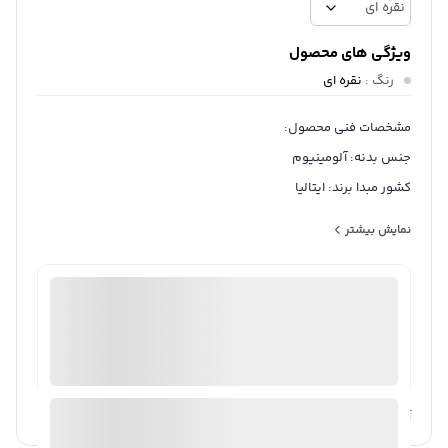
ویژگی های محصول
رنگ
:
نقره ای
مشخصات فنی محصول:
جنس بدنه: آلومینیوم
کشور مبدا برند: ایتالیا
سایر توضیحات: – مناسب برای سه نفر
نمایش بیشتر
– مناسب برای اجاق گاز، ویترو سرامیک و صفحه الکتریکی
– دارای واشر سیلیکونی با زبانه جهت بازکردن راحت‌
ثبت سفارش آنلاین
منتخب
98%
رضایت خریداران
عملکرد
عالی
ارسال توسط ام جی 98
آیا قیمت مناسب تری سراغ دارید؟