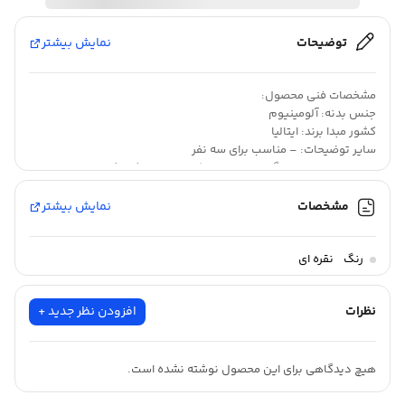
توضیحات
نمایش بیشتر
مشخصات فنی محصول:
جنس بدنه: آلومینیوم
کشور مبدا برند: ایتالیا
سایر توضیحات: – مناسب برای سه نفر
– مناسب برای اجاق گاز، ویترو سرامیک و صفحه الکتریکی
– دارای واشر سیلیکونی با زبانه جهت بازکردن راحت‌
مشخصات
نمایش بیشتر
اسپرسو به قهوه‌ای می‌گویند که برخلاف قهوه‌ی معمولی که از ریختن آب
رنگ
نقره ای
جوش روی دانه‌های قهوه به دست می‌آید، به روشی خاص یعنی
عبوردادن پرفشار آبی که نزدیک به نقطه‌ی جوش است از میان دانه‌های
نظرات
افزودن نظر جدید +
آسیاب‌شده قهوه درست می‌شود. یکی از وسایلی که به این منظور از آن
استفاده می‌شود، قهوه‌جوش «جی. ای. تی» مدل «Aroma VIP 3» بوده
هیچ دیدگاهی برای این محصول نوشته نشده است.
که شبیه یک کتری کوچک است و همانند آن روی گاز و اجاق قرار می‌گیرد.