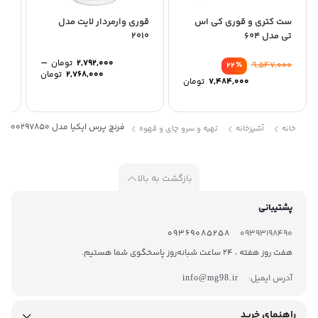
ست کتری و قوری کی اس
قوری وارمردار لایت مدل
قور
تی مدل 604
2010
–
2,792,000
تومان
٪
9,547,000
22
Price
2,768,000
تومان
7,484,000
تومان
range:
through
2,792,000 توما
فرنچ پرس ایکیا مدل 00297850
خانه
آشپزخانه
تهیه و سرو چای و قهوه
بازگشت به بالا
پشتیبانی
09369085258
09393198490
هفت روز هفته ، 24 ساعت شبانه‌روز پاسخگوی شما هستیم.
آدرس ایمیل:
info@mg98.ir
راهنمای خرید