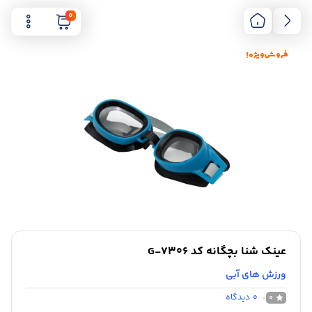
0
فروش ویژه !
عینک شنا بچگانه کد G-7306
ورزش های آبی
0
دیدگاه
0