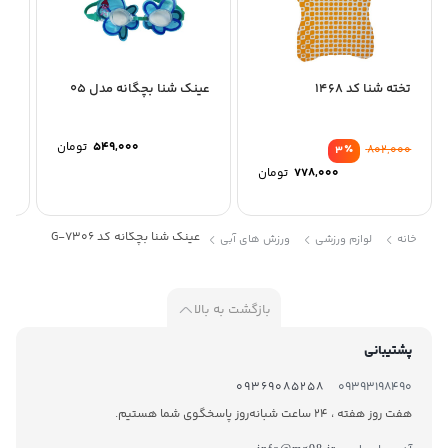
تخته شنا کد 1468
عینک شنا بچگانه مدل 05
با
65
549,000
تومان
٪
802,000
3
778,000
تومان
عینک شنا بچگانه کد G-7306
خانه
لوازم ورزشی
ورزش های آبی
بازگشت به بالا
پشتیبانی
09369085258
09393198490
هفت روز هفته ، 24 ساعت شبانه‌روز پاسخگوی شما هستیم.