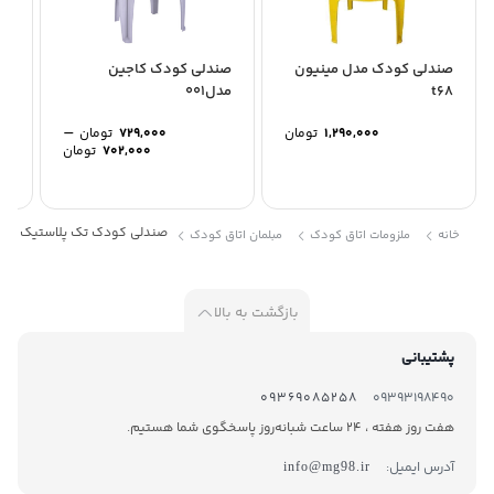
صندلی کودک مدل مینیون
صندلی کودک کاجین
صن
t68
مدل001
مد
–
1,290,000
تومان
729,000
تومان
Price
702,000
تومان
range:
0
through
729,000 تومان
صندلی کودک تک پلاستیک مدل 
خانه
ملزومات اتاق کودک
مبلمان اتاق کودک
بازگشت به بالا
پشتیبانی
09369085258
09393198490
هفت روز هفته ، 24 ساعت شبانه‌روز پاسخگوی شما هستیم.
آدرس ایمیل:
info@mg98.ir