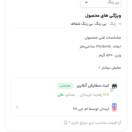
ویژگی های محصول
رنگ
:
بی رنگ
,
بی رنگ شفاف
مشخصات فنی محصول:
ابعاد: 12x15x15 سانتی‌متر
وزن: 520 گرم
گنجایش: 0.5 لیتر
نمایش بیشتر
جنس بدنه: پیرکس
ثبت سفارش آنلاین
منتخب
98%
رضایت خریداران
عملکرد
عالی
ارسال توسط ام جی 98
آیا قیمت مناسب تری سراغ دارید؟