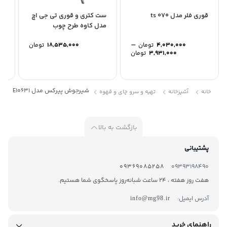
قوری فلر مدل ts 070
ست کتری و قوری تی جی اچ
ست
مدل کاوه طرح چوب
05
–
4,030,000
تومان
18,535,000
تومان
Price
3,931,000
تومان
range:
3,931,000 تومان
through
4,030,000 تومان
شیرجوش پیرکس مدل E10631
خانه
آشپزخانه
تهیه و سرو چای و قهوه
بازگشت به بالا
پشتیبانی
09369085258
09393198490
هفت روز هفته ، 24 ساعت شبانه‌روز پاسخگوی شما هستیم.
آدرس ایمیل:
info@mg98.ir
راهنمای خرید