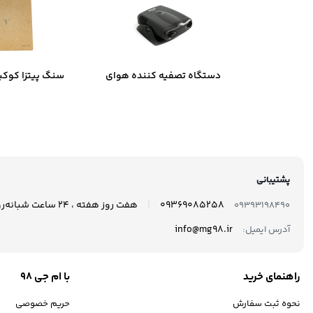
دستگاه تصفیه کننده هوای
سنگ پیتزا کوکی
خودرو نئوتک مدل Xj-801
35
پشتیبانی
|
09369085258
هفت روز هفته ، 24 ساعت شبانه‌روز پاسخگوی شما هستیم.
09393198490
info@mg98.ir
آدرس ایمیل:
راهنمای خرید
با ام جی 98
نحوه ثبت سفارش
حریم خصوصی