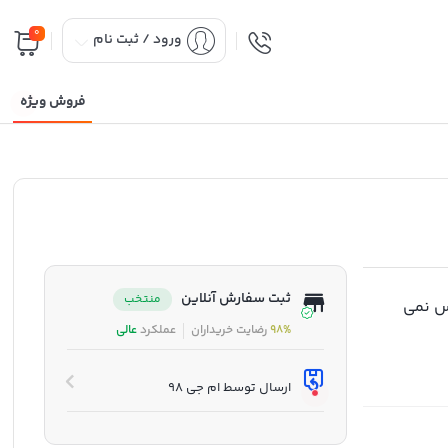
0
ورود / ثبت نام
فروش ویژه
ثبت سفارش آنلاین
منتخب
س نمی
98%
رضایت خریداران
عملکرد
عالی
ارسال توسط ام جی 98