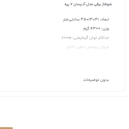
شوفاژ برقی مدل آدیسان 7 پره
ابعاد: 41×13×35 سانتی‌متر
وزن: 4300 گرم
حداکثر توان گرمایشی: 800w
میزان پوشش دهی: 7متر
تعداد پره‌ها: 7
قابلیت‌ها: تنظیم دما
ابزار مخصوص لوازم برقی: ولوم ترموستات
بدون توضیحات
تعداد پره: ۷ پره