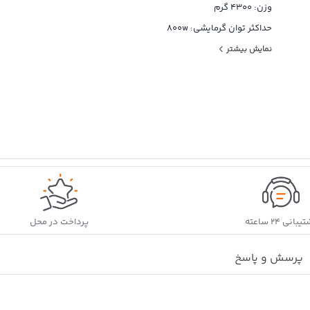
وزن: 4300 گرم
حداکثر توان گرمایشی: 800w
میزان پوشش دهی: 7متر
نمایش بیشتر
تعداد پره‌ها: 7
قابلیت‌ها: تنظیم دما
ابزار مخصوص لوازم برقی: ولوم ترموستات
تعداد پره: ۷ پره
بانی ۲۴ ساعته
پرداخت در محل
پرسش و پاسخ