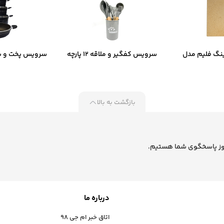
نگ فلیم مدل
سرویس کفگیر و ملاقه 12 پارچه
سرویس پخت و پز
D
کیچن‌ وار ست کد B-2055
کاریو
بازگشت به بالا
درباره ما
اتاق خبر ام جی 98