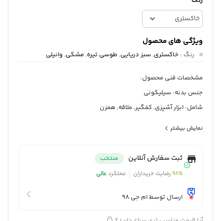
رنگ
ویژگی های محصول
رنگ
:
خاکستری
,
سبز دریایی
,
طوسی تیره
,
مشکی
,
وانیلی
مشخصات فنی محصول:
جنس بدنه: سیلیکونی
شامل: ابزار آشپزی, کفگیر, ملاقه, همزن
قابلیت شست‌وشو: با دست
نمایش بیشتر
امکانات ظاهری: پایه
ابعاد بسته‌بندی: 12x12x36 سانتی‌متر
ثبت سفارش آنلاین
منتخب
وزن بسته‌بندی: 1400 گرم
98%
رضایت خریداران
عملکرد
عالی
ارسال توسط ام جی 98
آیا قیمت مناسب تری سراغ دارید؟