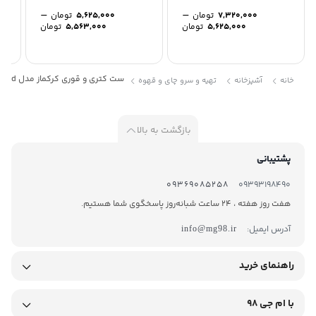
–
–
7,320,000
تومان
5,625,000
تومان
Price
Price
5,625,000
تومان
5,563,000
تومان
range:
range:
5,625,000 تومان
through
through
7,320,000 تومان
5,625,000 توم
ست کتری و قوری کرکماز مدل Bella Rosegold
خانه
آشپزخانه
تهیه و سرو چای و قهوه
بازگشت به بالا
پشتیبانی
09369085258
09393198490
هفت روز هفته ، 24 ساعت شبانه‌روز پاسخگوی شما هستیم.
آدرس ایمیل:
info@mg98.ir
راهنمای خرید
با ام جی 98