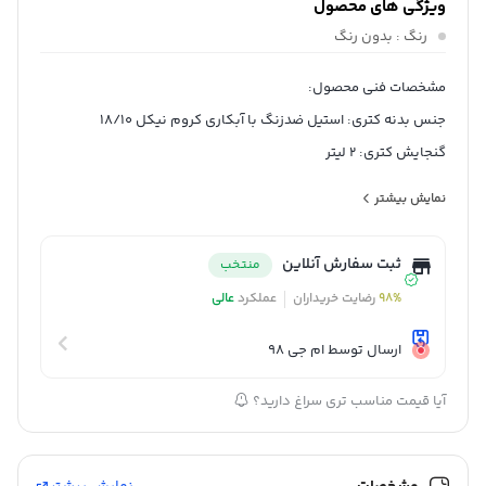
ویژگی های محصول
رنگ
: بدون رنگ
مشخصات فنی محصول:
جنس بدنه‌ کتری: استیل ضدزنگ با آبکاری کروم نیکل 18/10
گنجایش کتری: 2 لیتر
جنس دسته کتری: باکالیت
نمایش بیشتر
ثبت سفارش آنلاین
منتخب
98%
رضایت خریداران
عملکرد
عالی
ارسال توسط ام جی 98
آیا قیمت مناسب تری سراغ دارید؟