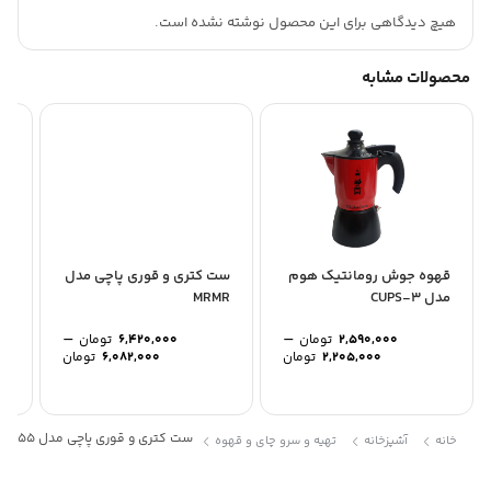
موجود،بیرون از لیوان شما نمی ریزد.
هیچ دیدگاهی برای این محصول نوشته نشده است.
محصولات مشابه
قهوه جوش رومانتیک هوم
ست کتری و قوری پاچی مدل
ست
مدل CUPS-3
MRMR
مدل 30
–
–
2,590,000
تومان
6,420,000
تومان
Price
Price
2,205,000
تومان
6,082,000
تومان
range:
range:
2,205,000 تومان
through
through
2,590,000 تومان
6,420,000 توم
ست کتری و قوری پاچی مدل Ms1155
خانه
آشپزخانه
تهیه و سرو چای و قهوه