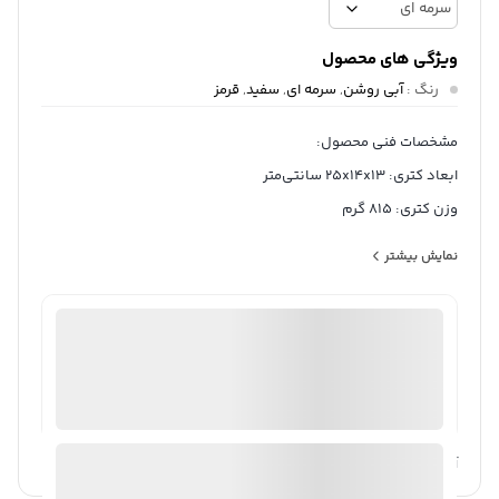
ویژگی های محصول
رنگ
:
آبی روشن
,
سرمه ای
,
سفید
,
قرمز
مشخصات فنی محصول:
ابعاد کتری: 25x14x13 سانتی‌متر
وزن کتری: 815 گرم
جنس بدنه‌ کتری: لعابی
نمایش بیشتر
گنجایش کتری: 2 لیتر
جنس دسته کتری: عایق
ثبت سفارش آنلاین
منتخب
سایر توضیحات کتری: بدنه این محصول لعابی بوده
98%
رضایت خریداران
عملکرد
عالی
و دسته فلزی به هیچ عنوان گرم نشده و نیاز به محافظ نیست.
ارسال توسط ام جی 98
آیا قیمت مناسب تری سراغ دارید؟