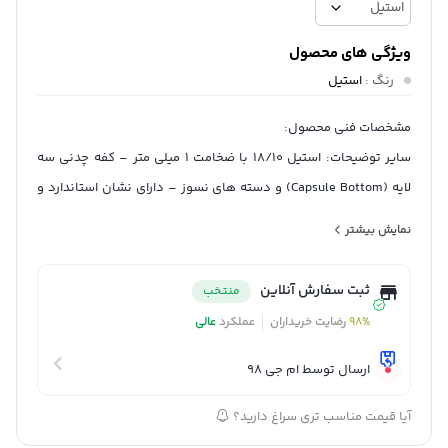
ویژگی های محصول
رنگ
:
استیل
مشخصات فنی محصول:
سایر توضیحات: استیل 18/10 با ضخامت 1 میلی متر – کفه چدنی سه
لایه (Capsule Bottom) و دسته های نسوز – دارای نشان استاندارد و
گواهیISO 9001
نمایش بیشتر
ابعاد کتری: 18x18x22 سانتی‌متر
وزن کتری: 2100 گرم
ثبت سفارش آنلاین
منتخب
قابلیت استفاده در: اجاق گاز
98%
رضایت خریداران
عملکرد
عالی
جنس بدنه‌ کتری: استیل ضدزنگ 18/10
گنجایش کتری: 5.5 لیتر
ارسال توسط ام جی 98
جنس دسته کتری: استیل
آیا قیمت مناسب تری سراغ دارید؟
سایر توضیحات کتری: کتری تی جی اچ مدل کاوه دارای کف سه لایه می