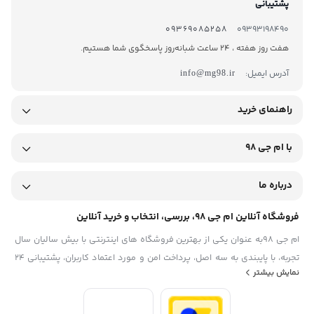
پشتیبانی
09369085258
09393198490
هفت روز هفته ، 24 ساعت شبانه‌روز پاسخگوی شما هستیم.
آدرس ایمیل:
info@mg98.ir
راهنمای خرید
با ام جی 98
درباره ما
فروشگاه آنلاین ام جی 98، بررسی، انتخاب و خرید آنلاین
ام جی 98به عنوان یکی از بهترین فروشگاه های اینترنتی با بیش سالیان سال
تجربه، با پایبندی به سه اصل، پرداخت امن و مورد اعتماد کاربران، پشتیبانی 24
نمایش بیشتر
ساعته و تضمین اصل‌بودن کالا موفق شده تا همگام با فروشگاه‌های معتبر
ایران، به یکی از بهترین فروشگاه اینترنتی ایران تبدیل شود. به محض ورود به
سایت ام جی 98 با دنیایی از کالا رو به رو می‌شوید! هر آنچه که نیاز دارید و به