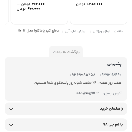
–
1,352,000
تومان
702,000
تومان
Price
670,000
تومان
range:
0
through
702,000 تومان
دماغ گیر یاماکاوا مدل Ya-12
خانه
لوازم ورزشی
ورزش های آبی
بازگشت به بالا
پشتیبانی
09369085258
09393198490
هفت روز هفته ، 24 ساعت شبانه‌روز پاسخگوی شما هستیم.
آدرس ایمیل:
info@mg98.ir
راهنمای خرید
با ام جی 98