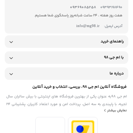
09369085258
09393198490
هفت روز هفته ، 24 ساعت شبانه‌روز پاسخگوی شما هستیم.
آدرس ایمیل:
info@mg98.ir
راهنمای خرید
با ام جی 98
درباره ما
فروشگاه آنلاین ام جی 98، بررسی، انتخاب و خرید آنلاین
ام جی 98به عنوان یکی از بهترین فروشگاه های اینترنتی با بیش سالیان سال
تجربه، با پایبندی به سه اصل، پرداخت امن و مورد اعتماد کاربران، پشتیبانی 24
نمایش بیشتر
ساعته و تضمین اصل‌بودن کالا موفق شده تا همگام با فروشگاه‌های معتبر
ایران، به یکی از بهترین فروشگاه اینترنتی ایران تبدیل شود. به محض ورود به
سایت ام جی 98 با دنیایی از کالا رو به رو می‌شوید! هر آنچه که نیاز دارید و به