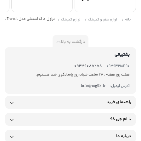
تراول ماگ استنلی مدل The Aerolight Transit گنجایش 0.35 لیتر
خانه
لوازم سفر و کمپینگ
لوازم کمپینگ
بازگشت به بالا
پشتیبانی
09369085258
09393198490
هفت روز هفته ، 24 ساعت شبانه‌روز پاسخگوی شما هستیم.
آدرس ایمیل:
info@mg98.ir
راهنمای خرید
با ام جی 98
درباره ما