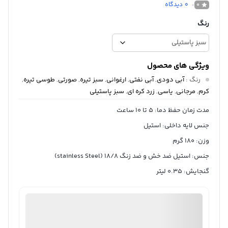
0
دیدگاه
0
رنگ
ویژگی های محصول
رنگ
:
آبی دودی
,
آبی نفتی
,
ارغوانی
,
سبز تیره
,
صورتی
,
طوسی تیره
,
کرم
,
مرجانی
,
یاسی
,
زرد کره ای
,
سبز پاستیلی
مدت زمان حفظ دما: ۵ تا ۱۰ ساعت
جنس لایه داخلی: استیل
وزن: 180 گرم
جنس: استیل ضد خش و ضد زنگ 18/8 (stainless Steel)
گنجایش: 0.35 لیتر
ثبت سفارش آنلاین
منتخب
98%
رضایت خریداران
عملکرد
عالی