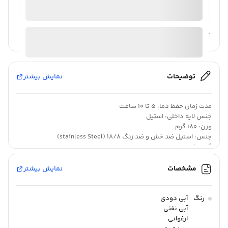
ارسال توسط ام جی 98
آیا قیمت مناسب تری سراغ دارید؟
توضیحات
نمایش بیشتر
مدت زمان حفظ دما: ۵ تا ۱۰ ساعت
جنس لایه داخلی: استیل
وزن: 180 گرم
جنس: استیل ضد خش و ضد زنگ 18/8 (stainless Steel)
گنجایش: 0.35 لیتر
مشخصات
نمایش بیشتر
ماگ کوهنوردی استنلی AEROLIGHT مدل TRANSIT 350 جزء سری جدید
و جذاب AEROLIGHT بوده و یک ماگ بسیار کاربردی، زیبا، با کیفیت،
رنگ
آبی دودی
آبی نفتی
سبک وزن و محبوب میباشد، سری AEROLIGHT سری نو ظهور و جزء
ارغوانی
جدیدترین سری های کمپانی بزرگ و پرطرفدار STANLEY بوده و با ورود