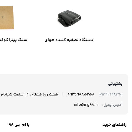
دستگاه تصفیه کننده هوای
سنگ پیتزا کوکی
خودرو نئوتک مدل Xj-801
35
پشتیبانی
|
09369085258
هفت روز هفته ، 24 ساعت شبانه‌روز پاسخگوی شما هستیم.
09393198490
info@mg98.ir
آدرس ایمیل:
راهنمای خرید
با ام جی 98