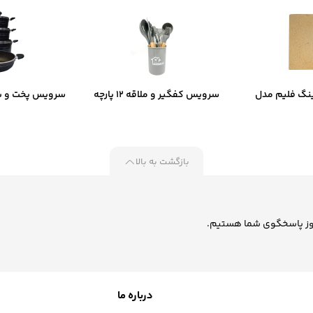
نگ فلیم مدل
سرویس کفگیر و ملاقه 12 پارچه
سرویس پخت و پز
D
کیچن‌ وار ست کد B-2055
کاریو
بازگشت به بالا
درباره ما