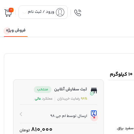
0
ورود / ثبت نام
فروش ویژه
ثبت سفارش آنلاین
منتخب
98%
رضایت خریداران
عملکرد
عالی
ارسال توسط ام جی 98
810,000
سفید براق
,
تومان