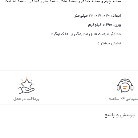
سفید چرمی
,
سفید صدفی
,
سفید مات
,
سفید یخی
,
فندقی
,
سفید متالیک
ابعاد: 230x170x40 میلی‌متر
وزن: 0.290 کیلوگرم
حداکثر ظرفیت قابل اندازه‌گیری: 10 کیلوگرم
دقت اندازه‌گیری (خطا): 1 گرم
نمایش بیشتر
واحد اندازه‌گیری: اونس, گرم
نحوه تنظیم: اتوماتیک
سایر توضیحات: – سبک و کم جا
– سنسور بسیار دقیق فشار
– نمایشگر LCD خوانا
– قابلیت صفر کردن خودکار
بانی ۲۴ ساعته
پرداخت در محل
– دارای کفه گرد به قطر 14.5 سانتی متر
پرسش و پاسخ