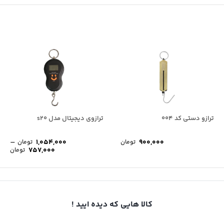
ترازو دستی کد 004
ترازوی دیجیتال مدل s20
–
1,054,000
900,000
تومان
تومان
rice
757,000
تومان
ge:
ugh
4,000
کالا هایی که دیده ایید !