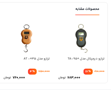
محصولات مشابه
ترازو دیجیتال مدل TA-950
ترازو مدل AT -035
٪
٪
4
750,000
16
810,000
720,000
683,000
تومان
تومان