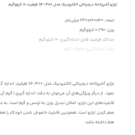
ترازو آشپزخانه دیجیتالی الکترونیک مدل SF-400 ظرفیت 10 کیلوگرم
ابعاد: 230x170x40 میلی‌متر
وزن: 0.290 کیلوگرم
حداکثر ظرفیت قابل اندازه‌گیری: 10 کیلوگرم
دقت اندازه‌گیری (خطا): 1 گرم
واحد اندازه‌گیری: اونس, گرم
نحوه تنظیم: اتوماتیک
سایر توضیحات: – سبک و کم جا
– سنسور بسیار دقیق فشار
نمود. از د
– نمایشگر LCD خوانا
– قابلیت صفر کردن خودکار
صفر کردن ترازو است. همچنین قابلیت خاموش شدن خودکار را هم د
– دارای کفه گرد به قطر 14.5 سانتی متر
هم داشته باشد.