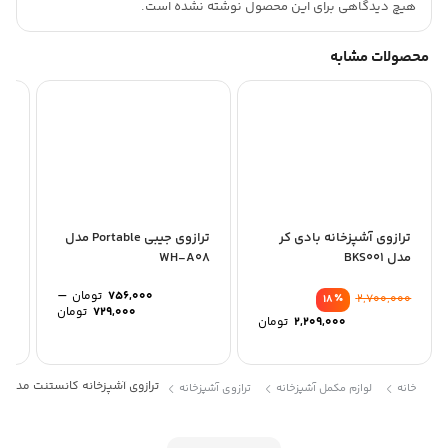
هیچ دیدگاهی برای این محصول نوشته نشده است.
محصولات مشابه
ترازوی آشپزخانه بادی کر
ترازوی جیبی Portable مدل
تر
مدل BKS001
WH-A08
50EK
–
756,000
تومان
00
٪
2,700,000
18
Price
729,000
تومان
2,209,000
تومان
range:
0
through
756,000 تومان
ترازوی آشپزخانه کانستنت مدل 14192-2018B
خانه
لوازم مکمل آشپزخانه
ترازوی آشپزخانه