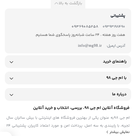
بازگشت به بالا
پشتیبانی
09369085258
09393198490
هفت روز هفته ، 24 ساعت شبانه‌روز پاسخگوی شما هستیم.
آدرس ایمیل:
info@mg98.ir
راهنمای خرید
با ام جی 98
درباره ما
فروشگاه آنلاین ام جی 98، بررسی، انتخاب و خرید آنلاین
ام جی 98به عنوان یکی از بهترین فروشگاه های اینترنتی با بیش سالیان سال
تجربه، با پایبندی به سه اصل، پرداخت امن و مورد اعتماد کاربران، پشتیبانی 24
نمایش بیشتر
ساعته و تضمین اصل‌بودن کالا موفق شده تا همگام با فروشگاه‌های معتبر