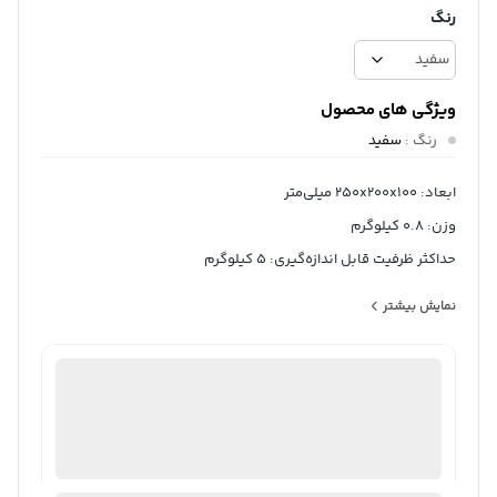
رنگ
ویژگی های محصول
رنگ
:
سفید
ابعاد: 250x200x100 میلی‌متر
وزن: 0.8 کیلوگرم
حداکثر ظرفیت قابل اندازه‌گیری: 5 کیلوگرم
دقت اندازه‌گیری (خطا): 1 گرم
نمایش بیشتر
واحد اندازه‌گیری: اونس, گرم, کیلوگرم
ثبت سفارش آنلاین
منتخب
98%
رضایت خریداران
عملکرد
عالی
ارسال توسط ام جی 98