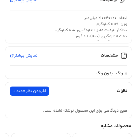
توضیحات
نمایش بیشتر
ابعاد: 210x40x20 میلی‌متر
وزن: 0.09 کیلوگرم
حداکثر ظرفیت قابل اندازه‌گیری: 0.5 کیلوگرم
دقت اندازه‌گیری (خطا): 0.1 گرم
واحد اندازه‌گیری: گرم, اونس
نحوه تنظیم: دستی
سایر توضیحات: حداقل وزن قابل اندازه گیری : 1 گرم
مشخصات
نمایش بیشتر
حداکثر وزن قابل اندازه گیری: 500 گرم
حداکثر دمای قابل تحمل: 40 درجه سانتیگراد
بدون توضیحات
واحدهای قابل اندازه گیری : گرم (g) و اونس (oz)
رنگ
بدون رنگ
نظرات
افزودن نظر جدید +
هیچ دیدگاهی برای این محصول نوشته نشده است.
محصولات مشابه