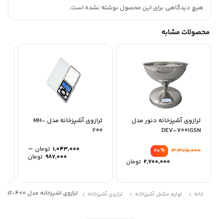
هیچ دیدگاهی برای این محصول نوشته نشده است.
محصولات مشابه
ترازوی آشپزخانه دنور مدل
ترازوی آشپزخانه مدل MH-
ترا
200
DEV-7001GSN
–
1,043,000
تومان
٪
3,375,000
20
Price
987,000
تومان
2,700,000
تومان
range:
0
through
1,043,000 توم
ترازوی آشپزخانه مدل sf-400
خانه
لوازم مکمل آشپزخانه
ترازوی آشپزخانه