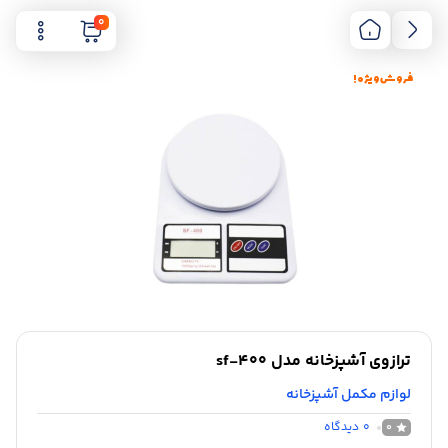
0
فروش ویژه !
ترازوی آشپزخانه مدل sf-400
لوازم مکمل آشپزخانه
0
دیدگاه
0