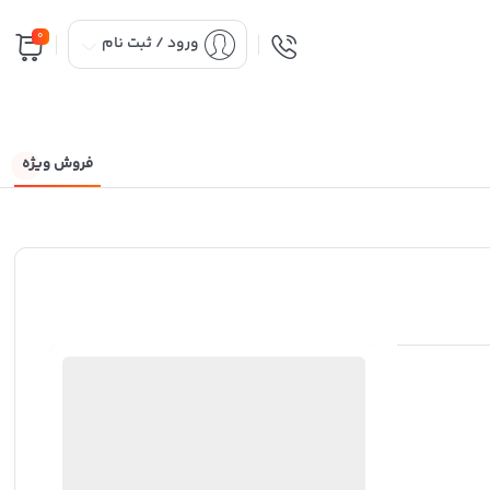
0
ورود / ثبت نام
فروش ویژه
ثبت سفارش آنلاین
منتخب
98%
رضایت خریداران
عملکرد
عالی
ارسال توسط ام جی 98