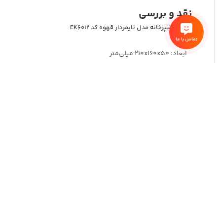
نقد و بررسی
ترازوی آشپزخانه مدل تایمردار قهوه کد EK6012
تماس با ما
ابعاد: 210x160x50 میلی‌متر
وزن: 0.32 کیلوگرم
حداکثر ظرفیت قابل اندازه‌گیری: 3 کیلوگرم
دقت اندازه‌گیری (خطا): 0.1 گرم
واحد اندازه‌گیری: کیلوگرم, اونس, گرم
نحوه تنظیم: دستی, اتوماتیک
قهوه ایده آل درست کنید.
است. صفحه نمایش ترازوی تایمردار قهوه مدل EK6012 نمایشگر LED می باشد. منبع تغذیه ترازو سه باطری نیم قلمی AAA است. حداکثر زمان قابل اندازه گیری برای این ترازو 99 دقیقه و 59 ثانیه است.