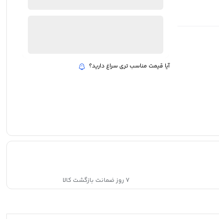
بروزرسانی قیمت:
16 مرداد 1405
ترازوی
افزودن به سبد خرید
آشپزخانه
مدل
تایمردار
قهوه
آیا قیمت مناسب تری سراغ دارید؟
کد
EK6012
quantity
۷ روز ضمانت بازگشت کالا