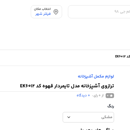
انتخاب مکان
فیلتر شهر
EK6
لوازم مکمل آشپزخانه
ترازوی آشپزخانه مدل تایمردار قهوه کد EK6012
از 0 رای
0
دیدگاه
0
رنگ