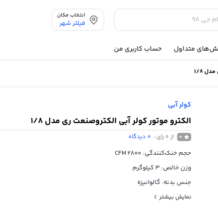
انتخاب مکان
فیلتر شهر
ش‌های متداول
حساب کاربری من
دل 1/8
کولر آبی
الکترو موتور کولر آبی الکتروصنعت ری مدل 1/8
از 0 رای
0
دیدگاه
0
حجم خنک‌کنندگی: 2800 CFM
وزن خالص: 3 کیلوگرم
جنس بدنه: گالوانیزه
ولتاژ ورودی برق: 220 ولت
نمایش بیشتر