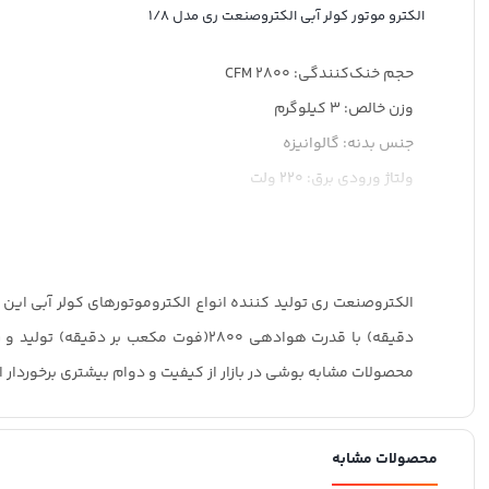
الکترو موتور کولر آبی الکتروصنعت ری مدل 1/8
حجم خنک‌کنندگی: 2800 CFM
وزن خالص: 3 کیلوگرم
جنس بدنه: گالوانیزه
ولتاژ ورودی برق: 220 ولت
مناسب برای متراژ: بین ۳۰ تا ۵۰ متر مربع ( کولرهای با حجم ۲۰۰۰ تا ۲۸۰۰) (متناسب با شرایط محیط)
دهانه خروجی باد: 2800 سانتی‌متر
قدرت پمپ: 1/8 (hp)اسب‌ بخار
دقیقه) با قدرت هوادهی 2800(فوت مکع
محصولات مشابه بوشی در بازار از کیفیت و دوام بیشتری برخوردار 
محصولات مشابه