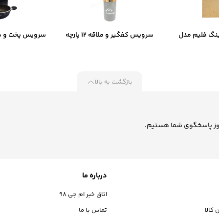
نگ فلیم مدل
سرویس کفگیر و ملاقه 12 پارچه
سرویس پخت و پز
D
کیچن‌ وار ست کد B-2055
کاریو
بازگشت به بالا
درباره ما
اتاق خبر ام جی 98
 کالا
تماس با ما