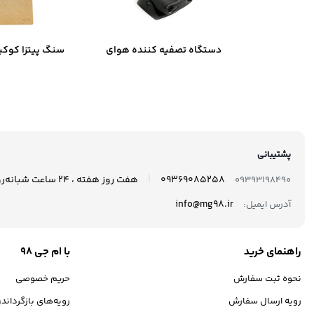
دستگاه تصفیه کننده هوای
سنگ پیتزا کوکی
خودرو نئوتک مدل Xj-801
35
پشتیبانی
|
09369085258
هفت روز هفته ، 24 ساعت شبانه‌روز پاسخگوی شما هستیم.
09393198490
info@mg98.ir
آدرس ایمیل:
راهنمای خرید
با ام جی 98
نحوه ثبت سفارش
حریم خصوصی
رویه ارسال سفارش
رویه‌های بازگرداندن