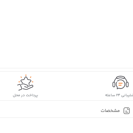
شرایط محیط)
دهانه خروجی باد: 2800 سانتی‌متر
قدرت پمپ: 1/8 (hp)اسب‌ بخار
بانی ۲۴ ساعته
پرداخت در محل
مشخصات