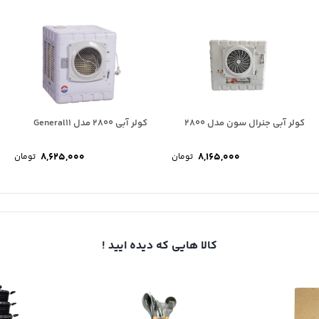
کولر آبی جنرال سون مدل 2800
کولر آبی 2800 مدل General11
8,625,000
8,165,000
تومان
تومان
کالا هایی که دیده ایید !