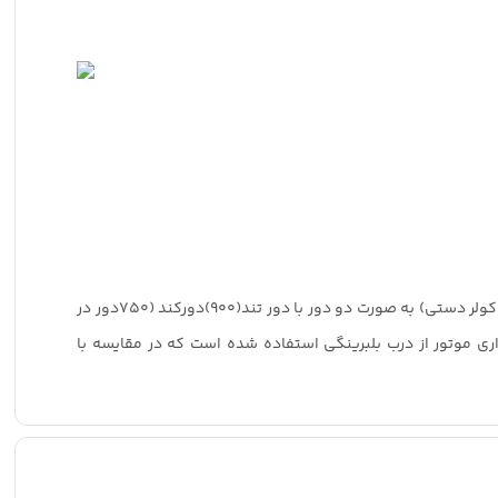
الکتروصنعت ری تولید کننده انواع الکتروموتورهای کولر آبی این بار محصول خود را در قدرت 1/8 اسب بخار مخصوص کولرهای کوچک رومیزی (کولر دستی) به صورت دو دور با دور تند(900)دورکند (750دور در
س و نگهداری موتور از درب بلبرینگی استفاده شده است که در مقایسه با