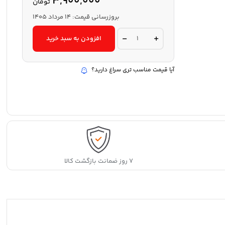
3,900,000
تومان
بروزرسانی قیمت:
14 مرداد 1405
الکترو
افزودن به سبد خرید
موتور
کولر
آبی
الکتروصنعت
آیا قیمت مناسب تری سراغ دارید؟
ری
مدل
1/8
quantity
۷ روز ضمانت بازگشت کالا