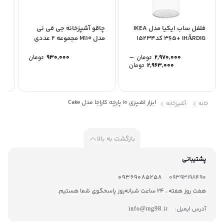
فلفل ساب ایکیا مدل IKEA
چاقو آشپزخانه جی فی نی
سر
365+ IHÄRDIG کد15234
مدل M110 مجموعه 2 عددی
استیل 
–
2,970,000
تومان
930,000
تومان
Price
2,963,000
تومان
range:
2,963,000 تومان
through
2,970,000 تومان
ابزار آشپزی 10 پارچه کاراجا مدل Cake
خانه
آشپزخانه
بازگشت به بالا
پشتیبانی
09369085258
09393198490
هفت روز هفته ، 24 ساعت شبانه‌روز پاسخگوی شما هستیم.
آدرس ایمیل:
info@mg98.ir