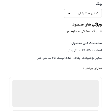
رنگ
ویژگی های محصول
رنگ
:
مشکی – نقره ای
مشخصات فنی محصول:
ابعاد: 31x17x2 سانتی‌متر
سایر توضیحات ابعاد: 1 عدد لیسک 25 سانتی متر
1 عدد کفگیر کیک 25 سانتی متری
نمایش بیشتر
کیسه کرم 1 تکه (31 سانتی متر در 17.5 سانتی متر) به اضافه 5 عدد
سری کیسه کرم در اشکال مختلف
ثبت سفارش آنلاین
منتخب
انبر 1 عدد 27 سانتی مت
98%
رضایت خریداران
عملکرد
عالی
وزن: 450 گرم
جنس دسته: آلومینیوم
ارسال توسط ام جی 98
جنس بدنه: سیلیکون