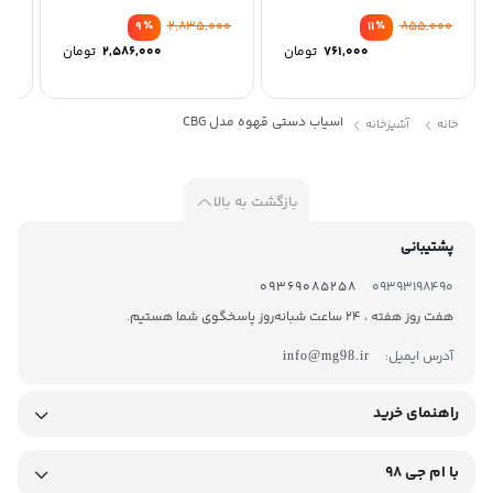
00
٪
2,835,000
٪
855,000
9
11
761,000
تومان
2,586,000
تومان
آسیاب دستی قهوه مدل CBG
خانه
آشپزخانه
بازگشت به بالا
پشتیبانی
09369085258
09393198490
هفت روز هفته ، 24 ساعت شبانه‌روز پاسخگوی شما هستیم.
آدرس ایمیل:
info@mg98.ir
راهنمای خرید
با ام جی 98