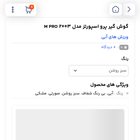
0
گوش گیر پرو اسپورتز مدل M PRO 2003
ورزش های آبی
0
دیدگاه
0
رنگ
ویژگی های محصول
رنگ
:
آبی
,
بی رنگ شفاف
,
سبز روشن
,
صورتی
,
مشکی
ثبت سفارش آنلاین
منتخب
98%
رضایت خریداران
عملکرد
عالی
ارسال توسط ام جی 98