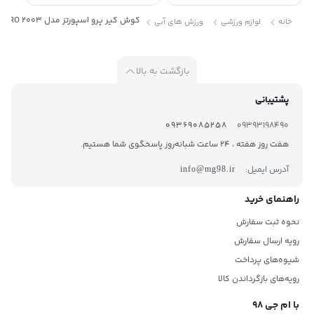
گوش گیر پرو اسپورتز مدل M PRO 2003
خانه
لوازم ورزشی
ورزش های آبی
بازگشت به بالا
پشتیبانی
09369085258
09393198490
هفت روز هفته ، 24 ساعت شبانه‌روز پاسخگوی شما هستیم.
آدرس ایمیل:
info@mg98.ir
راهنمای خرید
نحوه ثبت سفارش
رویه ارسال سفارش
شیوه‌های پرداخت
رویه‌های بازگرداندن کالا
با ام جی 98