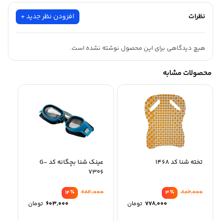
نظرات
افزودن نظر جدید +
هیچ دیدگاهی برای این محصول نوشته نشده است.
محصولات مشابه
تخته شنا کد 1468
عینک شنا بچگانه کد G-
7306
٪
684,000
٪
802,000
12
3
778,000
تومان
603,000
تومان