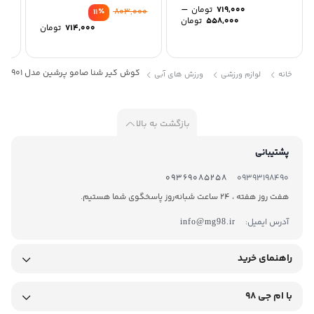
–
719,000
تومان
٪
803,000
11
Price
558,000
تومان
714,000
تومان
range:
558,000 تومان
through
719,000 تومان
گوش گیر شنا صامو پرشین مدل 46901
خانه
لوازم ورزشی
ورزش های آبی
بازگشت به بالا
پشتیبانی
09369085258
09393198490
هفت روز هفته ، 24 ساعت شبانه‌روز پاسخگوی شما هستیم.
آدرس ایمیل:
info@mg98.ir
راهنمای خرید
با ام جی 98