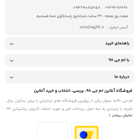
09369085258
09393198490
هفت روز هفته ، 24 ساعت شبانه‌روز پاسخگوی شما هستیم.
آدرس ایمیل:
info@mg98.ir
راهنمای خرید
با ام جی 98
درباره ما
فروشگاه آنلاین ام جی 98، بررسی، انتخاب و خرید آنلاین
ام جی 98به عنوان یکی از بهترین فروشگاه های اینترنتی با بیش سالیان سال
تجربه، با پایبندی به سه اصل، پرداخت امن و مورد اعتماد کاربران، پشتیبانی 24
نمایش بیشتر
ساعته و تضمین اصل‌بودن کالا موفق شده تا همگام با فروشگاه‌های معتبر
ایران، به یکی از بهترین فروشگاه اینترنتی ایران تبدیل شود. به محض ورود به
سایت ام جی 98 با دنیایی از کالا رو به رو می‌شوید! هر آنچه که نیاز دارید و به