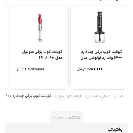
گوشت کوب برقی چندکاره
گوشت کوب برقی سونیفر
گو
1300 وات رد اولوشن مدل
مدل SF-8093
مدل 
rhb-291
6,960,000
تومان
4,940,000
تومان
گوشت کوب برقی چندکاره 800 وات عرشیا مدل 2303-8046
خانه
خردکن و غذاساز
گوشت کوب برقی
بازگشت به بالا
پشتیبانی