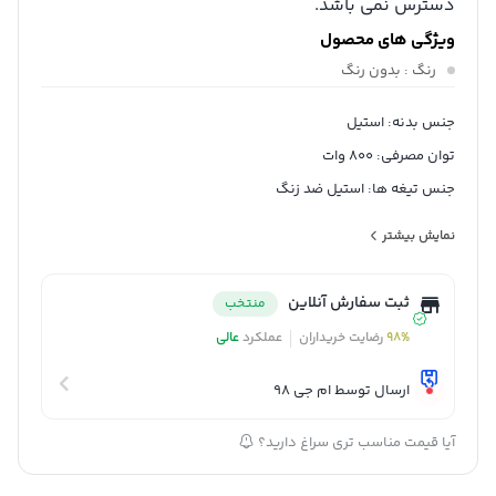
دسترس نمی باشد.
ویژگی های محصول
رنگ
: بدون رنگ
جنس بدنه: استیل
توان مصرفی: 800 وات
جنس تیغه ها: استیل ضد زنگ
شناسه کالا: 2620153170020
نمایش بیشتر
نوع گوشت کوب برقی: چند کاره
ثبت سفارش آنلاین
منتخب
98%
رضایت خریداران
عملکرد
عالی
ارسال توسط ام جی 98
آیا قیمت مناسب تری سراغ دارید؟