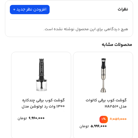
نقره ای
نظرات
افزودن نظر جدید +
هیچ دیدگاهی برای این محصول نوشته نشده است.
محصولات مشابه
گوشت کوب برقی کالوات
گوشت کوب برقی چندکاره
مدل HA2510
1300 وات رد اولوشن مدل
rhb-291
6,960,000
تومان
٪
6,059,000
1
5,996,000
تومان