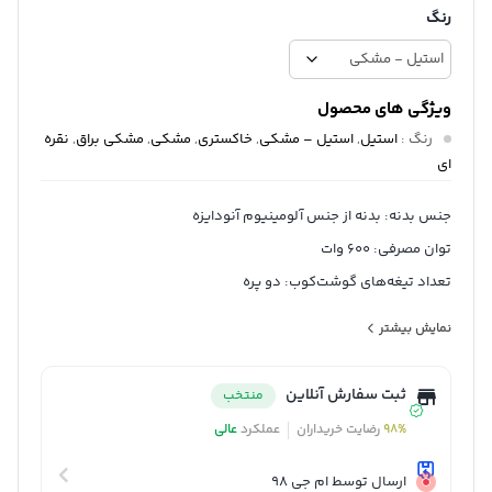
رنگ
ویژگی های محصول
رنگ
:
استیل
,
استیل – مشکی
,
خاکستری
,
مشکی
,
مشکی براق
,
نقره
ای
جنس بدنه: بدنه از جنس آلومینیوم آنودایزه
توان مصرفی: 600 وات
تعداد تیغه‌های گوشت‌کوب: دو پره
جنس ظرف خردکن: پلاستیک
نمایش بیشتر
شناسه کالا: 2902118600326
ثبت سفارش آنلاین
منتخب
98%
رضایت خریداران
عملکرد
عالی
ارسال توسط ام جی 98