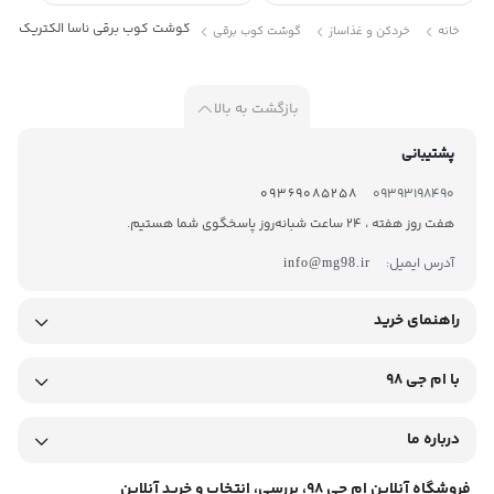
گوشت کوب برقی ناسا الکتریک مدل -992
خانه
خردکن و غذاساز
گوشت کوب برقی
بازگشت به بالا
پشتیبانی
09369085258
09393198490
هفت روز هفته ، 24 ساعت شبانه‌روز پاسخگوی شما هستیم.
آدرس ایمیل:
info@mg98.ir
راهنمای خرید
با ام جی 98
درباره ما
فروشگاه آنلاین ام جی 98، بررسی، انتخاب و خرید آنلاین