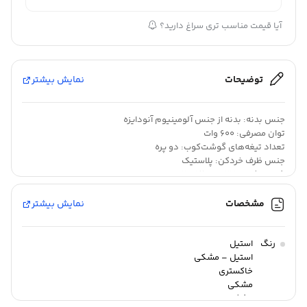
آیا قیمت مناسب تری سراغ دارید؟
توضیحات
نمایش بیشتر
جنس بدنه: بدنه از جنس آلومینیوم آنودایزه
توان مصرفی: 600 وات
تعداد تیغه‌های گوشت‌کوب: دو پره
جنس ظرف خردکن: پلاستیک
شناسه کالا: 2902118600326
مشخصات
نمایش بیشتر
دارای حداکثر توان 600 وات
بدنه از جنس آلومینیوم آنودایزه
رنگ
استیل
استیل – مشکی
دسته ارگونومیکی با کنترل سرعت متغیر
خاکستری
پایه و تیغه استیل مخصوص خرد کردن
مشکی
مشکی براق
لوازم جانبی: پارچ میکسر با ظرفیت 0.8 لیتر