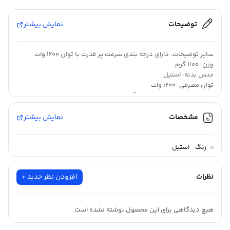
توضیحات
نمایش بیشتر
سایر توضیحات: دارای درجه بندی سرعت پر قدرت با توان 1200 وات
وزن: 1100 گرم
جنس بدنه: استیل
توان مصرفی: 1200 وات
جنس تیغه ها: استیل ضد زنگ
امکانات ظاهری: دسته بلند
امکانات شست‌وشوی لوازم جانبی در ماشین ظرفشویی: قابلیت
مشخصات
نمایش بیشتر
شست‌وشوی لوازم جانبی در ماشین ظرفشویی
جنس میله (همزن): استیل
بدون توضیحات
تعداد تیغه‌های گوشت‌کوب: دو پره
رنگ
استیل
شناسه کالا: 2620153170070
نظرات
افزودن نظر جدید +
هیچ دیدگاهی برای این محصول نوشته نشده است.