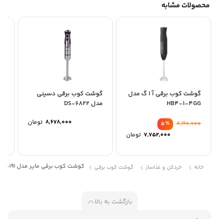
محصولات مشابه
گوشت کوب برقی آ ا گ مدل
گوشت کوب برقی دسینی
گو
HB4-1-4GG
مدل DS-6822
پان
8,678,000
تومان
٪
8,160,000
5
7,752,000
تومان
گوشت کوب برقی مایر مدل MR-191
خانه
خردکن و غذاساز
گوشت کوب برقی
بازگشت به بالا