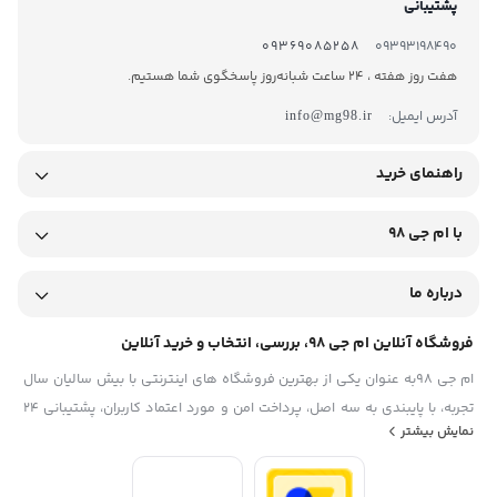
پشتیبانی
09369085258
09393198490
هفت روز هفته ، 24 ساعت شبانه‌روز پاسخگوی شما هستیم.
آدرس ایمیل:
info@mg98.ir
راهنمای خرید
با ام جی 98
درباره ما
فروشگاه آنلاین ام جی 98، بررسی، انتخاب و خرید آنلاین
ام جی 98به عنوان یکی از بهترین فروشگاه های اینترنتی با بیش سالیان سال
تجربه، با پایبندی به سه اصل، پرداخت امن و مورد اعتماد کاربران، پشتیبانی 24
نمایش بیشتر
ساعته و تضمین اصل‌بودن کالا موفق شده تا همگام با فروشگاه‌های معتبر
ایران، به یکی از بهترین فروشگاه اینترنتی ایران تبدیل شود. به محض ورود به
سایت ام جی 98 با دنیایی از کالا رو به رو می‌شوید! هر آنچه که نیاز دارید و به