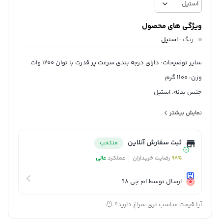
ویژگی های محصول
رنگ
:
استیل
سایر توضیحات: دارای درجه بندی سرعت پر قدرت با توان 1200 وات
وزن: 1100 گرم
جنس بدنه: استیل
توان مصرفی: 1200 وات
نمایش بیشتر
جنس تیغه ها: استیل ضد زنگ
امکانات ظاهری: دسته بلند
ثبت سفارش آنلاین
منتخب
امکانات شست‌وشوی لوازم جانبی در ماشین ظرفشویی: قابلیت
98%
رضایت خریداران
عملکرد
عالی
شست‌وشوی لوازم جانبی در ماشین ظرفشویی
جنس میله (همزن): استیل
ارسال توسط ام جی 98
تعداد تیغه‌های گوشت‌کوب: دو پره
آیا قیمت مناسب تری سراغ دارید؟
شناسه کالا: 2620153170070