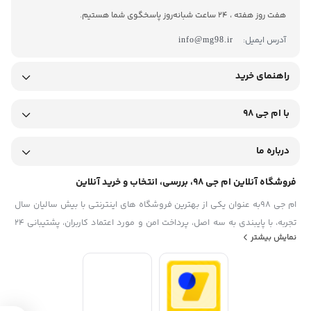
هفت روز هفته ، 24 ساعت شبانه‌روز پاسخگوی شما هستیم.
آدرس ایمیل:
info@mg98.ir
راهنمای خرید
با ام جی 98
درباره ما
فروشگاه آنلاین ام جی 98، بررسی، انتخاب و خرید آنلاین
ام جی 98به عنوان یکی از بهترین فروشگاه های اینترنتی با بیش سالیان سال
تجربه، با پایبندی به سه اصل، پرداخت امن و مورد اعتماد کاربران، پشتیبانی 24
نمایش بیشتر
ساعته و تضمین اصل‌بودن کالا موفق شده تا همگام با فروشگاه‌های معتبر
ایران، به یکی از بهترین فروشگاه اینترنتی ایران تبدیل شود. به محض ورود به
سایت ام جی 98 با دنیایی از کالا رو به رو می‌شوید! هر آنچه که نیاز دارید و به
ذهن شما خطور می‌کند در اینجا پیدا خواهید کرد.تشکر از همراهی و اعتماد