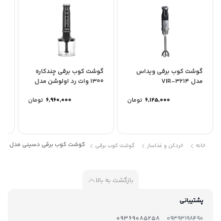
جنس ظرف خردکن: پلاستیک
شناسه کالا: 2800001057069
گوشت کوب برقی ویداس
گوشت کوب برقی چندکاره
گو
مدل VIR-3214
1300 وات رد اولوشن مدل
09
rhb-291
6,125,000
تومان
6,960,000
تومان
گوشت کوب برقی دسینی مدل kitchen star
خانه
خردکن و غذاساز
گوشت کوب برقی
بازگشت به بالا
پشتیبانی
09369085258
09393198490