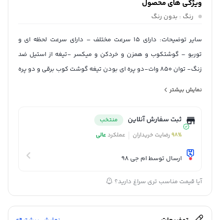
ویژگی های محصول
رنگ
: بدون رنگ
سایر توضیحات: دارای 15 سرعت مختلف – دارای سرعت لحظه ای و
توربو – گوشتکوب و همزن و خردکن و میکسر -تیغه از استیل ضد
زنگ- توان 850 وات-دو پره ای بودن تیغه گوشت کوب برقی و دو پره
ای بودن تیغه خردکن
نمایش بیشتر
سایر اقلام همراه محصول: پایه نگه دارنده
جنس بدنه: پلاستیک abs
ثبت سفارش آنلاین
منتخب
توان مصرفی: 850 وات
98%
رضایت خریداران
عملکرد
عالی
حجم ظرف خردکن: 650 میلی لیتر
تعداد تنظیمات سرعت: 15
ارسال توسط ام جی 98
جنس تیغه ها: استیل ضد زنگ
آیا قیمت مناسب تری سراغ دارید؟
حجم لیوان: 800 میلی لیتر
حجم ظرف غذاساز: 650 میلی لیتر
امکانات ظاهری: پایه، استند یا سینی