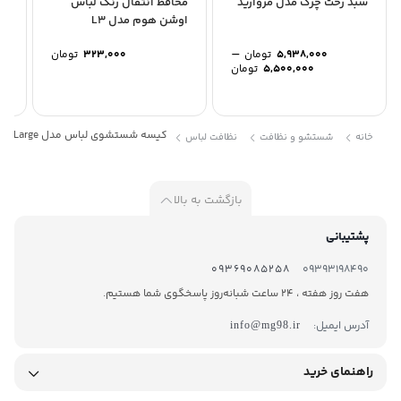
سبد رخت چرک مدل مروارید
محافظ انتقال رنگ لباس
اوشن هوم مدل L3
مجم
–
5,938,000
تومان
323,000
تومان
Price
5,500,000
تومان
range:
5,500,000 تومان
through
5,938,000 تومان
کیسه شستشوی لباس مدل Large کد 9952
خانه
شستشو و نظافت
نظافت لباس
بازگشت به بالا
پشتیبانی
09369085258
09393198490
هفت روز هفته ، 24 ساعت شبانه‌روز پاسخگوی شما هستیم.
آدرس ایمیل:
info@mg98.ir
راهنمای خرید