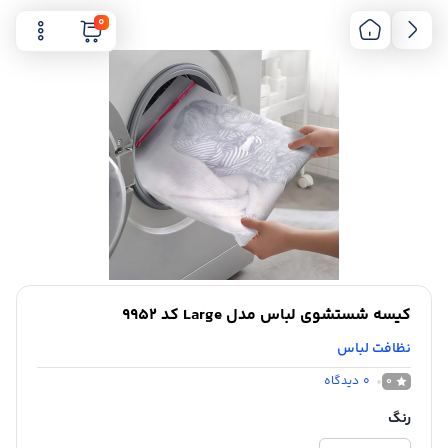
0
کیسه شستشوی لباس مدل Large کد 9952
نظافت لباس
0
دیدگاه
0
رنگ