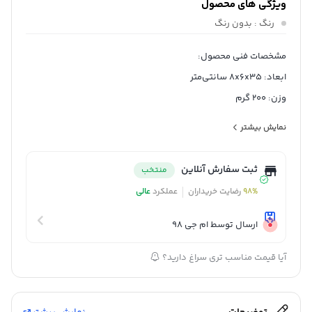
ویژگی های محصول
رنگ
: بدون رنگ
مشخصات فنی محصول:
ابعاد: 8x6x35 سانتی‌متر
وزن: 200 گرم
جنس دسته: استیل
نمایش بیشتر
جنس بدنه: استیل ضد زنگ کروم نیکل 18/10
کشور مبدا برند: آلمان
ثبت سفارش آنلاین
منتخب
98%
رضایت خریداران
عملکرد
عالی
ارسال توسط ام جی 98
آیا قیمت مناسب تری سراغ دارید؟