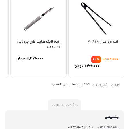
انبر آرو مدل M-820
رنده لایف هایت طرح پرولاین
زو
کد 3082
سه 
5,375,000
تومان
٪
1,750,000
20
1,406,000
تومان
کفگیر فیسلر مدل Q Wok
خانه
آشپزخانه
بازگشت به بالا
پشتیبانی
09369085258
09393198490