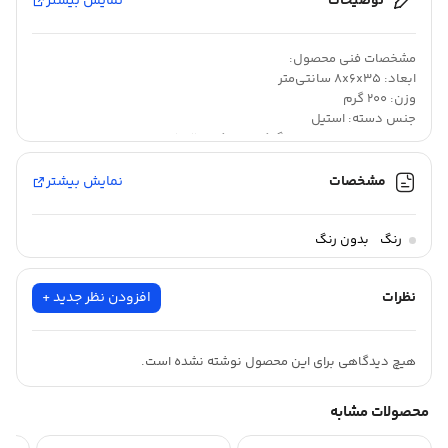
توضیحات
نمایش بیشتر
مشخصات فنی محصول:
ابعاد: 8x6x35 سانتی‌متر
وزن: 200 گرم
جنس دسته: استیل
جنس بدنه: استیل ضد زنگ کروم نیکل 18/10
کشور مبدا برند: آلمان
مشخصات
نمایش بیشتر
کفگیر فیسلر مدل Fissler Q Wok Turner برای سرو و هم زدن غذاها
رنگ
بدون رنگ
طراحی شده است . به راحتی در ماشین ظرفشویی تمیز می شوند . به
لطف حلقه آویز روی دسته می توانید آنها را به طور راحت در استند
نظرات
افزودن نظر جدید +
آشپزخانه در صورت عدم استفاده نگهداری کنید .
هیچ دیدگاهی برای این محصول نوشته نشده است.
محصولات مشابه