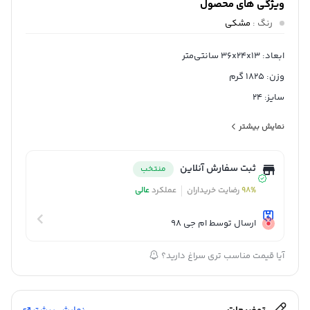
ویژگی های محصول
رنگ
:
مشکی
ابعاد: 36x24x13 سانتی‌متر
وزن: 1825 گرم
سایز: 24
گنجایش: 5.8 لیتر
نمایش بیشتر
امکانات ظاهری: در
ویژگی‌های خاص: در با سوپاپ تخلیه بخار
ثبت سفارش آنلاین
منتخب
جنس بدنه: آلومینیوم
98%
رضایت خریداران
عملکرد
عالی
جنس روکش داخلی: گرانیت
جنس دسته: باکالیت
ارسال توسط ام جی 98
جنس در: شیشه
آیا قیمت مناسب تری سراغ دارید؟
تعداد دسته: دو عدد
سازگار با: اجاق گاز
سایر توضیحات: – شست‌و‌شوی سریع و راحت ظرف بدلیل گرانیتی