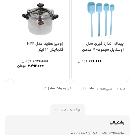
پیمانه اندازه گیری مدل
زودپز عظیما مدل H42
اوستایل مجموعه 4 عددی
گنجایش 10 لیتر
زن
کد 1
–
720,000
تومان
6,660,000
تومان
00
Price
6,492,000
تومان
range:
through
6,660,000 توما
قابلمه زرساب مدل ویولت سایز 24
خانه
آشپزخانه
بازگشت به بالا
پشتیبانی
09369085258
09393198490