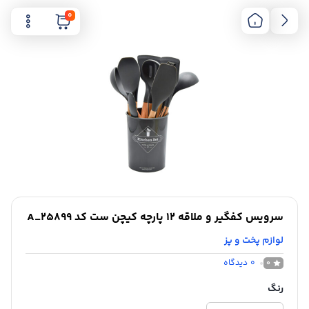
0
سرویس کفگیر و ملاقه 12 پارچه کیچن ست کد A_25899
لوازم پخت و پز
0
دیدگاه
0
رنگ