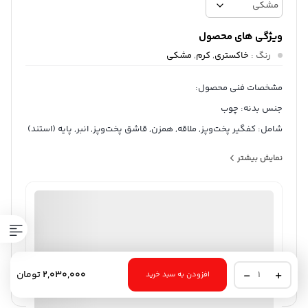
ویژگی های محصول
رنگ
:
خاکستری
,
کرم
,
مشکی
مشخصات فنی محصول:
جنس بدنه: چوب
شامل: کفگیر پخت‌و‌پز, ملاقه, همزن, قاشق پخت‌و‌پز, انبر, پایه (استند)
قابلیت شست‌وشو: با دست, با ماشین ظرف‌شویی
نمایش بیشتر
امکانات ظاهری: دسته
ابعاد بسته‌بندی: 13x13x33 سانتی‌متر
ثبت سفارش آنلاین
منتخب
وزن بسته‌بندی: 967 گرم
98%
رضایت خریداران
عملکرد
عالی
ارسال توسط ام جی 98
سرویس
2,030,000
تومان
افزودن به سبد خرید
کفگیر
آیا قیمت مناسب تری سراغ دارید؟
و
ملاقه