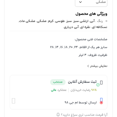
ویژگی های محصول
رنگ
:
آبی
,
ارتشی سبز
,
سبز
,
طوسی
,
کرم
,
مشکی
,
مشکی مات
,
نسکافه ای
,
نقره ای
,
آبی درباری
مشخصات فنی محصول:
سایز هر یک از اقلام: 24, 20, 18, 16, 14, 28
ظرفیت ظروف: 4 لیتر
اقلام سرویس پخت و پز: قابلمه, تابه, کفگیر, ملاقه
نمایش بیشتر
تعداد پارچه: 19 پارچه
ساختار بدنه: آلومینیوم
ثبت سفارش آنلاین
منتخب
جنس روکش: گرانیت
98%
رضایت خریداران
عملکرد
عالی
جنس در: پیرکس
جنس دسته: استیل
ارسال توسط ام جی 98
قابلیت استفاده در: فر
آیا قیمت مناسب تری سراغ دارید؟