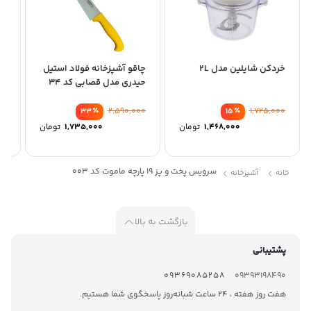
خردکن شایلین مدل 2L
چاقو آشپزخانه فولاد استیل
مل
حیدری مدل قصابی کد 34
است
٪
2,590,000
٪
1,725,000
33
15
1,468,000
تومان
1,735,000
تومان
سرویس پخت و پز 19 پارچه ماموت کد 003
خانه
آشپزخانه
بازگشت به بالا
پشتیبانی
09369085258
09393198490
هفت روز هفته ، 24 ساعت شبانه‌روز پاسخگوی شما هستیم.