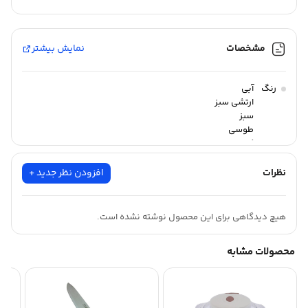
قابل شست‌و‌شو: با دست, با ماشین ظرف‌شویی
کشور مبدا برند: ایران
مشخصات
نمایش بیشتر
رنگ
آبی
ارتشی سبز
سبز
طوسی
کرم
مشکی
مشکی مات
نظرات
افزودن نظر جدید +
نسکافه ای
نقره ای
آبی درباری
هیچ دیدگاهی برای این محصول نوشته نشده است.
محصولات مشابه