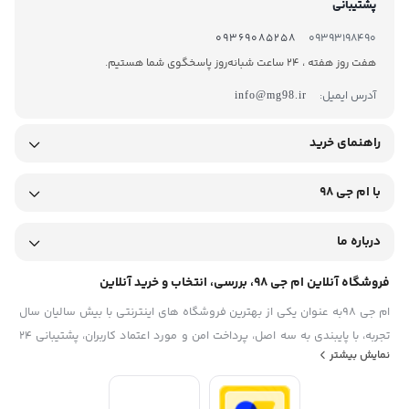
پشتیبانی
09369085258
09393198490
هفت روز هفته ، 24 ساعت شبانه‌روز پاسخگوی شما هستیم.
آدرس ایمیل:
info@mg98.ir
راهنمای خرید
با ام جی 98
درباره ما
فروشگاه آنلاین ام جی 98، بررسی، انتخاب و خرید آنلاین
ام جی 98به عنوان یکی از بهترین فروشگاه های اینترنتی با بیش سالیان سال
تجربه، با پایبندی به سه اصل، پرداخت امن و مورد اعتماد کاربران، پشتیبانی 24
نمایش بیشتر
ساعته و تضمین اصل‌بودن کالا موفق شده تا همگام با فروشگاه‌های معتبر
ایران، به یکی از بهترین فروشگاه اینترنتی ایران تبدیل شود. به محض ورود به
سایت ام جی 98 با دنیایی از کالا رو به رو می‌شوید! هر آنچه که نیاز دارید و به