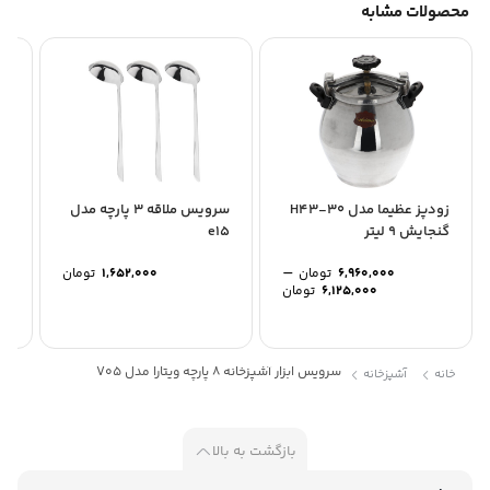
محصولات مشابه
زودپز عظیما مدل 30-H43
سرویس ملاقه 3 پارچه مدل
گنجایش 9 لیتر
e15
20
–
6,960,000
تومان
1,652,000
تومان
Price
6,125,000
تومان
range:
6,125,000 تومان
through
6,960,000 تومان
سرویس ابزار آشپزخانه 8 پارچه ویتارا مدل V05
خانه
آشپزخانه
بازگشت به بالا