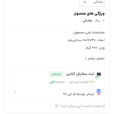
ویژگی های محصول
رنگ
:
مشکی
مشخصات فنی محصول:
ابعاد: 10x17x30 سانتی‌متر
وزن: 900 گرم
جنس دسته: پلاستیک
نمایش بیشتر
جنس بدنه: استیل
کشور مبدا برند: چین
ثبت سفارش آنلاین
منتخب
سایر توضیحات: دارای یک پایه فلزی ابکاری شده
98%
رضایت خریداران
عملکرد
عالی
ارسال توسط ام جی 98
آیا قیمت مناسب تری سراغ دارید؟