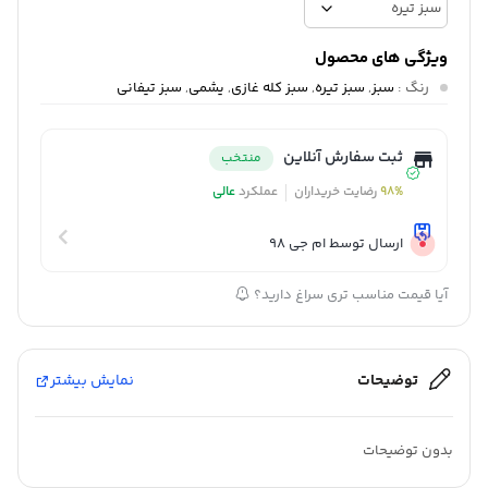
ویژگی های محصول
رنگ
:
سبز
,
سبز تیره
,
سبز کله غازی
,
یشمی
,
سبز تیفانی
ثبت سفارش آنلاین
منتخب
98%
رضایت خریداران
عملکرد
عالی
ارسال توسط ام جی 98
آیا قیمت مناسب تری سراغ دارید؟
توضیحات
نمایش بیشتر
بدون توضیحات