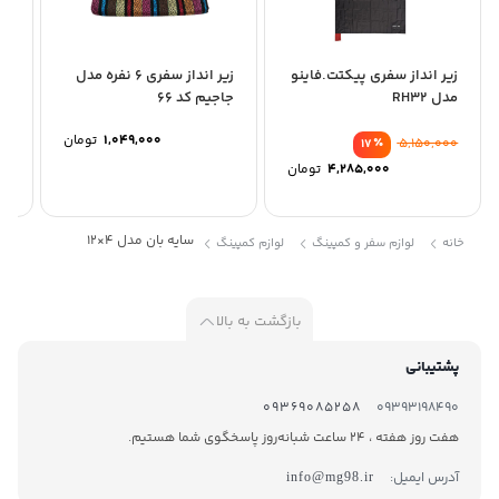
زیر انداز سفری پیکتت.فاینو
زیر انداز سفری 6 نفره مدل
زی
مدل RH32
جاجیم کد 66
مدل 
1,049,000
تومان
٪
5,150,000
17
4,285,000
تومان
سایه بان مدل 4×12
خانه
لوازم سفر و کمپینگ
لوازم کمپینگ
بازگشت به بالا
پشتیبانی
09369085258
09393198490
هفت روز هفته ، 24 ساعت شبانه‌روز پاسخگوی شما هستیم.
آدرس ایمیل:
info@mg98.ir