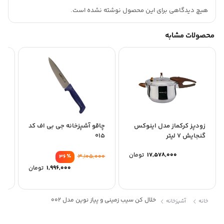
هیچ دیدگاهی برای این محصول نوشته نشده است.
محصولات مشابه
زودپز کرکماز مدل اینوکس
چاقو آشپزخانه جی بی اف کد
گنجایش 7 لیتر
015
Italy
17,578,000
تومان
٪
3,105,000
36
1,996,000
تومان
خلال کن سیب زمینی و پیاز نوین مدل 002
خانه
آشپزخانه