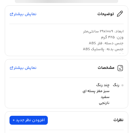
توضیحات
نمایش بیشتر
ابعاد: 29x10x9 سانتی‌متر
وزن: 425 گرم
جنس دسته: فلز, ABS
جنس بدنه: پلاستیک ABS
کشور مبدا: ایران
اقلام همراه: دو تیغه در دو سایز
مشخصات
نمایش بیشتر
•خلال کن سیب زمینی ، وسیله ای کامل برای تهیه خلال سیب زمینی
رنگ
چند رنگ
بهداشتی خانگی ، 2 تیغه قابل تعویض در دو سایز مختلف 49 حفره ای،
سبز مغز پسته ای
سفید
81حفره ای برای تهیه خلال سیب زمینی به سایزهای دلخواه تیغه های
نارنجی
بسیار تیز بدون نیاز به ایجاد فشار زیاد •پایه مناسب جهت ایجاد
استحکام و جلوگیر از لغزش • دسته های فلزی آبکاری شده و پایه و بدنه
نظرات
افزودن نظر جدید +
مقاوم از جنس ABS