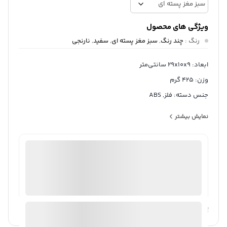
ویژگی های محصول
رنگ
:
چند رنگ
,
سبز مغز پسته ای
,
سفید
,
نارنجی
ابعاد: 29x10x9 سانتی‌متر
وزن: 425 گرم
جنس دسته: فلز, ABS
جنس بدنه: پلاستیک ABS
نمایش بیشتر
کشور مبدا: ایران
اقلام همراه: دو تیغه در دو سایز
ثبت سفارش آنلاین
منتخب
98%
رضایت خریداران
عملکرد
عالی
ارسال توسط ام جی 98
آیا قیمت مناسب تری سراغ دارید؟