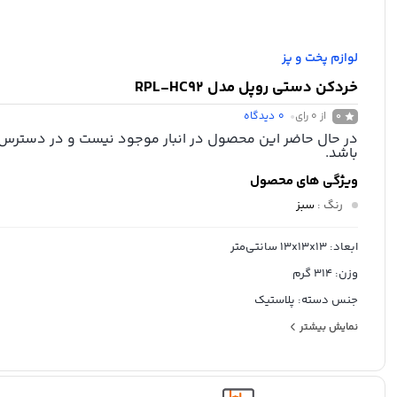
لوازم پخت و پز
خردکن دستی روپل مدل RPL-HC92
از 0 رای
0
دیدگاه
0
در حال حاضر این محصول در انبار موجود نیست و در دسترس
باشد.
ویژگی های محصول
رنگ
:
سبز
ابعاد: 13x13x13 سانتی‌متر
وزن: 314 گرم
جنس دسته: پلاستیک
جنس بدنه: پلاستیک
نمایش بیشتر
اقلام همراه: – 1 عدد 5 تیغه فلزی
– 1 عدد همزن پلاستیکی